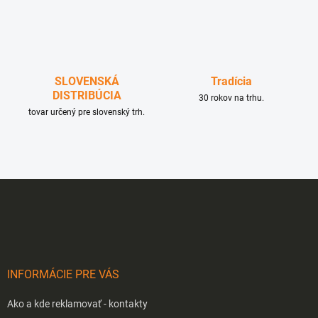
p
r
v
k
y
v
SLOVENSKÁ
Tradícia
ý
DISTRIBÚCIA
p
30 rokov na trhu.
i
tovar určený pre slovenský trh.
s
u
Z
á
p
ä
t
i
INFORMÁCIE PRE VÁS
e
Ako a kde reklamovať - kontakty