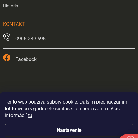
História
KONTAKT
0905 289 695
Facebook
Tento web používa súbory cookie. Ďalším prechádzaním
tohto webu vyjadrujete súhlas s ich používaním. Viac
informácií
tu
.
Prevádzka v Trnave je od 26.5.2026 trvale zatvorená.
Nastavenie
Eshop bude fungovať až do odvolania výpredajom
tovaru - ceny sa budú postupne nastavovať. Položky kde