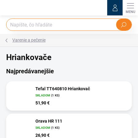
Prejsť
na
obsah
Hľadať
Varenie a pečenie
Hriankovače
Najpredávanejšie
Tefal TT640810 Hriankovač
SKLADOM
(1 KS)
51,90 €
Orava HR 111
SKLADOM
(1 KS)
26,90 €