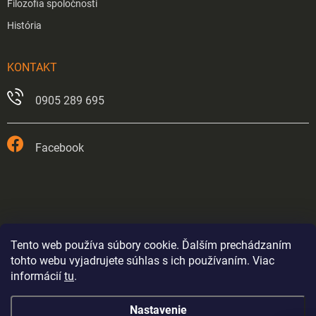
Filozofia spoločnosti
História
KONTAKT
0905 289 695
Facebook
Tento web používa súbory cookie. Ďalším prechádzaním
tohto webu vyjadrujete súhlas s ich používaním. Viac
informácií
tu
.
Prevádzka v Trnave je od 26.5.2026 trvale zatvorená.
Nastavenie
Eshop bude fungovať až do odvolania výpredajom