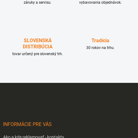
e
záruky a servisu.
vybavovania objednávok.
p
r
v
k
y
v
SLOVENSKÁ
Tradícia
ý
DISTRIBÚCIA
p
30 rokov na trhu.
i
tovar určený pre slovenský trh.
s
u
Z
á
p
ä
t
i
INFORMÁCIE PRE VÁS
e
Ako a kde reklamovať - kontakty