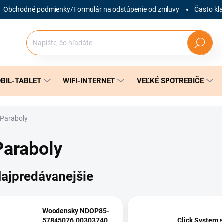
Obchodné podmienky/Formulár na odstúpenie od zmluvy
Často kl
Hľadať
BIL-TABLET
WIFI-INTERNET
VEĽKÉ SPOTREBIČE
Paraboly
Paraboly
ajpredávanejšie
Woodensky NDOP85-
57845076.00303740
Click System 