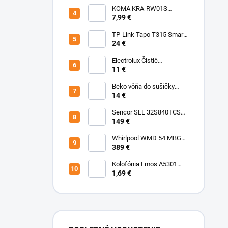
KOMA KRA-RW01S
(Rowenta Ru,Rb) Sáčky
7,99 €
TP-Link Tapo T315 Smart
teplotný a vlhkostný
24 €
senzor
Electrolux Čistič
nerezových povrchov
11 €
500ml M3SCS301 Chémia
Beko vôňa do sušičky
Fresh BFFR16 Chémia
14 €
Sencor SLE 32S840TCSB
TV
149 €
Whirlpool WMD 54 MBG
Mikrovlnka vstavaná
389 €
Kolofónia Emos A5301
16g
1,69 €