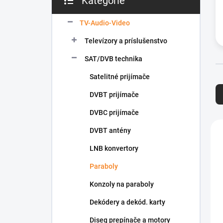
Kategórie
Preskočiť
e
kategórie
l
TV-Audio-Video
Televízory a príslušenstvo
SAT/DVB technika
Satelitné prijímače
R
a
DVBT prijímače
d
e
DVBC prijímače
n
V
DVBT antény
i
ý
e
p
LNB konvertory
p
i
r
s
Paraboly
o
p
Konzoly na paraboly
d
r
u
o
Dekódery a dekód. karty
k
d
t
Diseq prepínače a motory