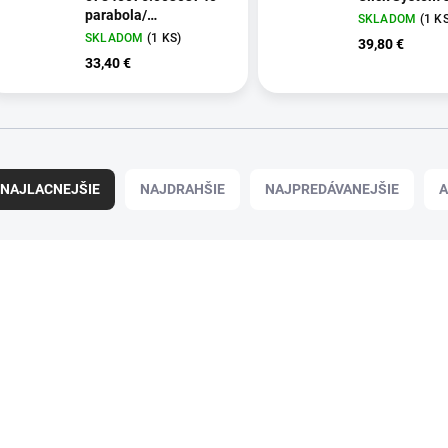
parabola/
SKLADOM
(1 K
železo/85cm
SKLADOM
(1 KS)
39,80 €
33,40 €
NAJLACNEJŠIE
NAJDRAHŠIE
NAJPREDÁVANEJŠIE
A
94838