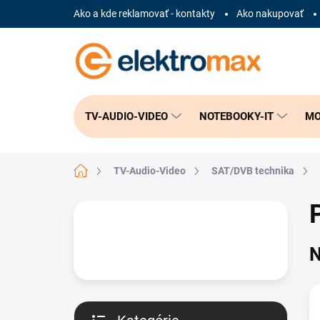
Prejsť
Ako a kde reklamovať - kontakty
Ako nakupovať
na
obsah
TV-AUDIO-VIDEO
NOTEBOOKY-IT
MO
Domov
TV-Audio-Video
SAT/DVB technika
B
o
č
N
n
ý
p
a
n