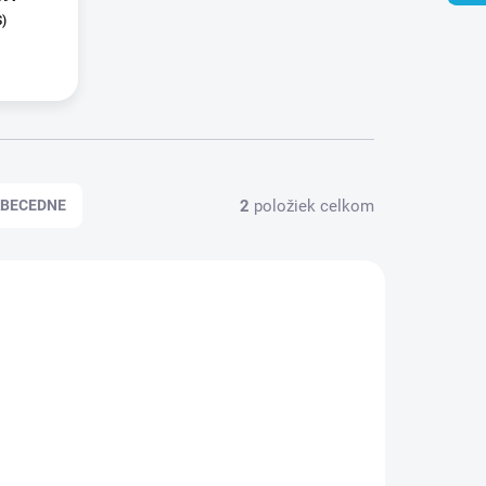
S)
2
položiek celkom
BECEDNE
94840