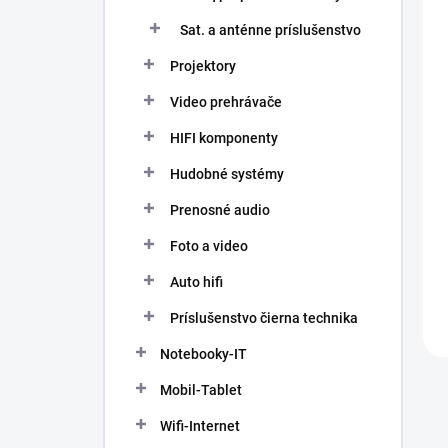
u
o
k
Sat. a anténne príslušenstvo
v
t
o
Projektory
v
Video prehrávače
HIFI komponenty
Hudobné systémy
Prenosné audio
Foto a video
Auto hifi
Príslušenstvo čierna technika
Notebooky-IT
Mobil-Tablet
Wifi-Internet