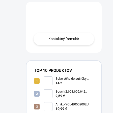
Máte otázku?
Obráťte sa na nás.
Kontaktný formulár
TOP 10 PRODUKTOV
Beko vôňa do sušičky
Floral BFFL16 Chémia
14 €
Bosch 2.608.605.642
Brúsny list C430, 5-kusové
2,59 €
balenie 125 mm, 80
Amiko YCL-B050200EU
10,99 €