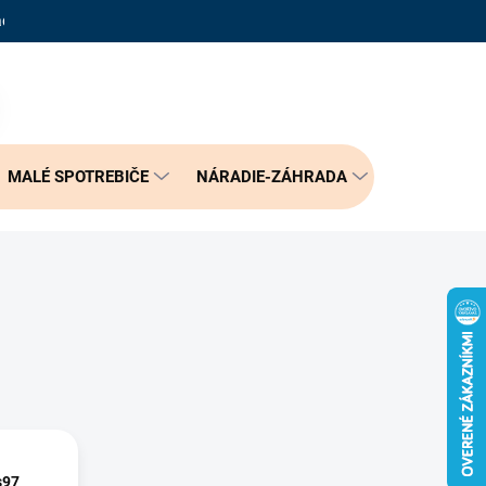
adené otázky
Reklamačný poriadok
Doprava a možnosť platby
PRÁZDNY KOŠÍK
NÁKUPNÝ
KOŠÍK
MALÉ SPOTREBIČE
NÁRADIE-ZÁHRADA
BÝVANIE
s97