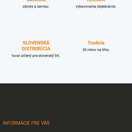
v
i
záruky a servisu.
k
vybavovania objednávok.
e
y
v
ý
p
i
s
SLOVENSKÁ
Tradícia
u
DISTRIBÚCIA
30 rokov na trhu.
tovar určený pre slovenský trh.
Z
á
p
ä
t
i
INFORMÁCIE PRE VÁS
e