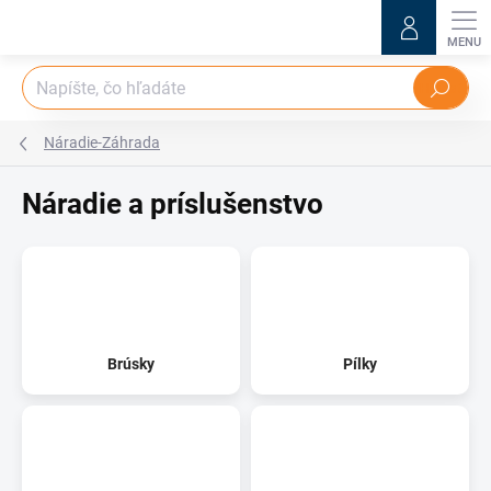
Prejsť
na
obsah
Hľadať
Náradie-Záhrada
Náradie a príslušenstvo
Brúsky
Pílky