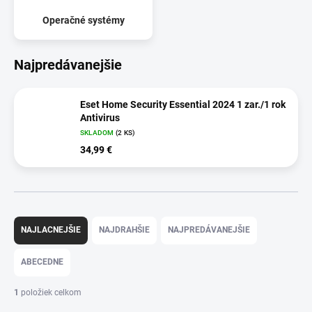
Operačné systémy
Najpredávanejšie
Eset Home Security Essential 2024 1 zar./1 rok
Antivirus
SKLADOM
(2 KS)
34,99 €
R
a
NAJLACNEJŠIE
NAJDRAHŠIE
NAJPREDÁVANEJŠIE
d
e
ABECEDNE
n
i
1
položiek celkom
e