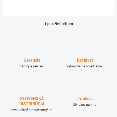
1
položiek celkom
O
v
l
á
d
a
c
Garancia
Rýchlosť
i
e
záruky a servisu.
vybavovania objednávok.
p
r
v
k
y
v
SLOVENSKÁ
Tradícia
ý
DISTRIBÚCIA
p
30 rokov na trhu.
i
tovar určený pre slovenský trh.
s