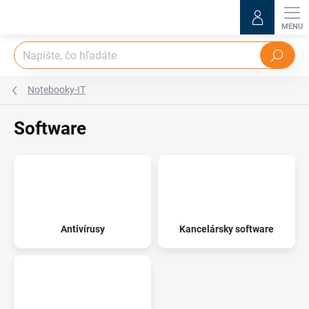
Prejsť
na
obsah
Hľadať
Notebooky-IT
Software
Antivírusy
Kancelársky software