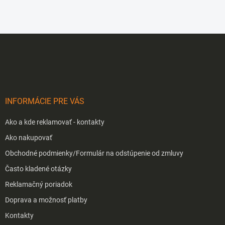
u
Z
á
p
ä
t
i
INFORMÁCIE PRE VÁS
e
Ako a kde reklamovať - kontakty
Ako nakupovať
Obchodné podmienky/Formulár na odstúpenie od zmluvy
Často kladené otázky
Reklamačný poriadok
Doprava a možnosť platby
Kontakty