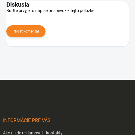
Diskusia
Buďte prvý, kto napíše príspevok k tejto položke.
Pridať komentár
Z
á
p
ä
t
i
INFORMÁCIE PRE VÁS
e
Ako a kde reklamovať - kontakty