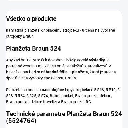
Všetko o produkte
náhradná planžeta k holiacemu strojčeku • určená na vybrané
strojčeky Braun
Planžeta Braun 524
Aby váš holiaci strojček dosahoval
vždy skvelé výsledky
, je
potrebné venovať mu z času na čas náležitú starostlivosť. V
balení sa nachádza
náhradná fólia
–
planžeta
, ktorá je určená
špeciálne na výrobky spoločnosti Braun.
Planžeta sa hodí na
nasledujúce typy strojčekov
: 5 518, 5 519, 5
523, 5 524, 5 525, 5 574, Braun pocket, Braun pocket deluxe,
Braun pocket deluxe traveller a Braun pocket RC.
Technické parametre Planžeta Braun 524
(5524764)