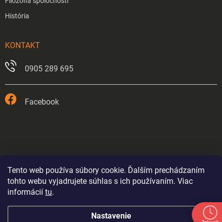
Filozofia spoločnosti
História
KONTAKT
0905 289 695
Facebook
Tento web používa súbory cookie. Ďalším prechádzaním
tohto webu vyjadrujete súhlas s ich používaním. Viac
informácií
tu
.
Prevádzka v Trnave je od 26.5.2026 trvale zatvorená.
Nastavenie
Eshop bude fungovať až do odvolania výpredajom