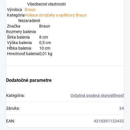
Všeobecné vlastnosti
Výrobca
Braun
Kategória
Holiace strojčeky a epilátory Braun
Nezaradené
Značka
Braun
Rozmery balenia
Šírka balenia
8 cm
Výška balenia
0,5 cm
Hĺbka balenia
10 cm
Hmotnosť balenia
0,01 kg
Dodatočné parametre
Kategória
:
Ostatná osobná starostlivosť
Záruka
:
24
EAN
:
4210201122432