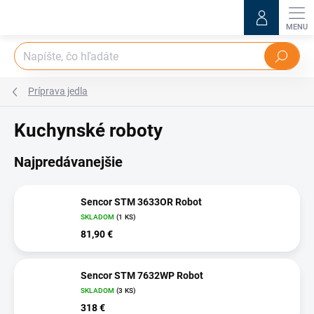
Prejsť
na
obsah
Hľadať
Príprava jedla
Kuchynské roboty
Najpredávanejšie
Sencor STM 3633OR Robot
SKLADOM
(1 KS)
81,90 €
Sencor STM 7632WP Robot
SKLADOM
(3 KS)
318 €