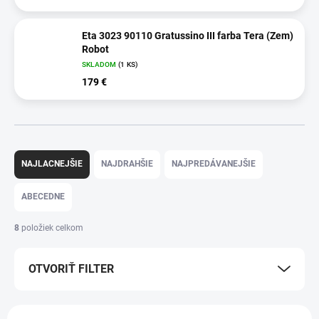
Eta 3023 90110 Gratussino III farba Tera (Zem)
Robot
SKLADOM
(1 KS)
179 €
R
a
NAJLACNEJŠIE
NAJDRAHŠIE
NAJPREDÁVANEJŠIE
d
e
ABECEDNE
n
i
8
položiek celkom
e
p
OTVORIŤ FILTER
r
o
d
V
u