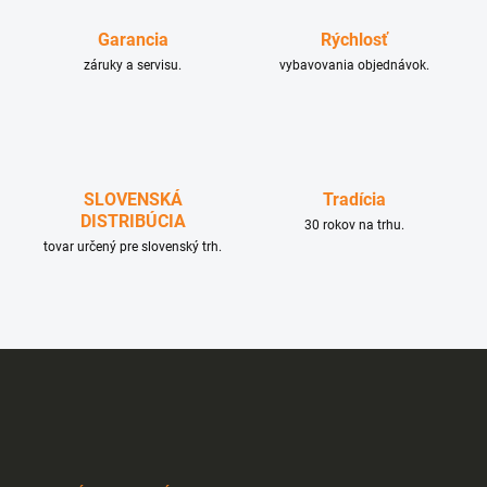
a
c
Garancia
Rýchlosť
i
e
záruky a servisu.
vybavovania objednávok.
p
r
v
k
y
v
SLOVENSKÁ
Tradícia
ý
DISTRIBÚCIA
p
30 rokov na trhu.
i
tovar určený pre slovenský trh.
s
u
Z
á
p
ä
t
i