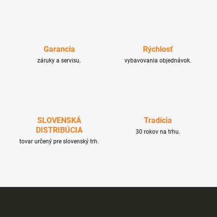
l
á
d
a
c
Garancia
Rýchlosť
i
e
záruky a servisu.
vybavovania objednávok.
p
r
v
k
y
v
SLOVENSKÁ
Tradícia
ý
DISTRIBÚCIA
p
30 rokov na trhu.
i
tovar určený pre slovenský trh.
s
u
Z
á
p