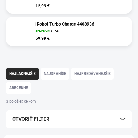
12,99 €
iRobot Turbo Charge 4408936
SKLADOM
(1 KS)
59,99 €
R
a
NAJLACNEJŠIE
NAJDRAHŠIE
NAJPREDÁVANEJŠIE
d
e
ABECEDNE
n
i
3
položiek celkom
e
p
OTVORIŤ FILTER
r
o
d
V