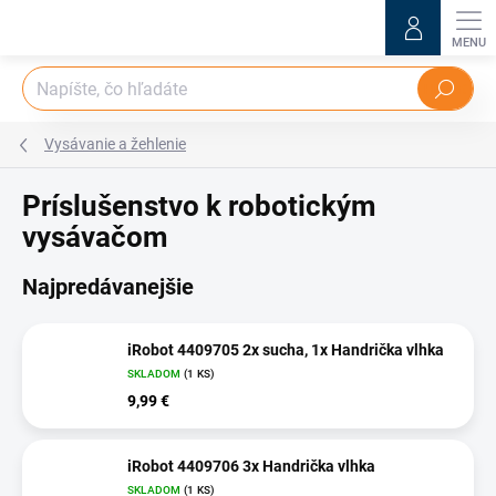
Prejsť
na
obsah
Hľadať
Vysávanie a žehlenie
Príslušenstvo k robotickým
vysávačom
Najpredávanejšie
iRobot 4409705 2x sucha, 1x Handrička vlhka
SKLADOM
(1 KS)
9,99 €
iRobot 4409706 3x Handrička vlhka
SKLADOM
(1 KS)