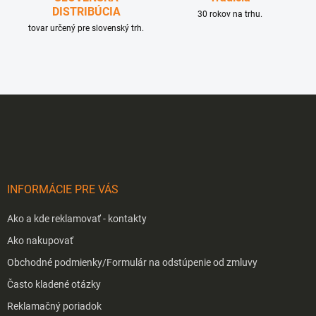
DISTRIBÚCIA
30 rokov na trhu.
tovar určený pre slovenský trh.
Z
á
p
ä
t
i
INFORMÁCIE PRE VÁS
e
Ako a kde reklamovať - kontakty
Ako nakupovať
Obchodné podmienky/Formulár na odstúpenie od zmluvy
Často kladené otázky
Reklamačný poriadok