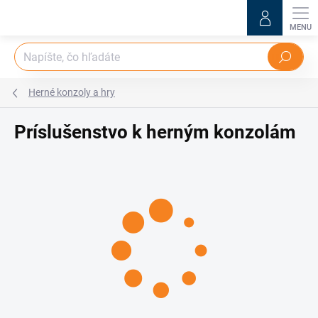
Prejsť
na
obsah
Hľadať
Herné konzoly a hry
Príslušenstvo k herným konzolám