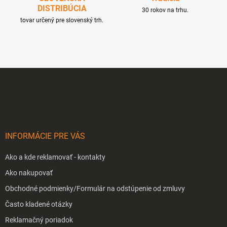
DISTRIBÚCIA
30 rokov na trhu.
tovar určený pre slovenský trh.
Z
á
p
ä
t
i
INFORMÁCIE PRE VÁS
e
Ako a kde reklamovať - kontakty
Ako nakupovať
Obchodné podmienky/Formulár na odstúpenie od zmluvy
Často kladené otázky
Reklamačný poriadok