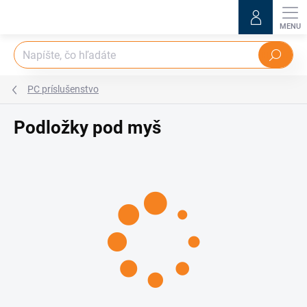
Prejsť
na
obsah
Hľadať
PC príslušenstvo
Podložky pod myš