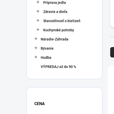
Príprava jedla
Zdravie a dieťa
Starostlivosť o bielizeň
Kuchynské potreby
Náradie-Záhrada
R
Bývanie
a
d
Hudba
e
n
V
VÝPREDAJ až do 90 %
i
ý
e
p
p
i
r
s
o
p
d
r
CENA
u
o
k
d