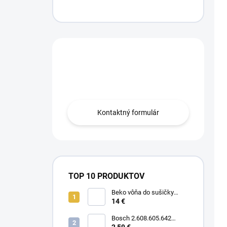
Máte otázku?
Obráťte sa na nás.
Kontaktný formulár
TOP 10 PRODUKTOV
Beko vôňa do sušičky
Floral BFFL16 Chémia
14 €
Bosch 2.608.605.642
Brúsny list C430, 5-kusové
2,59 €