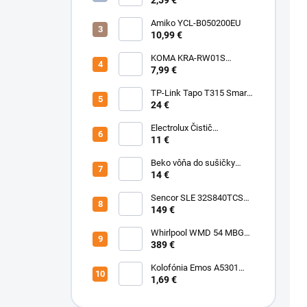
balenie 125 mm, 80
Amiko YCL-B050200EU
10,99 €
KOMA KRA-RW01S
(Rowenta Ru,Rb) Sáčky
7,99 €
TP-Link Tapo T315 Smart
teplotný a vlhkostný
24 €
senzor
Electrolux Čistič
nerezových povrchov
11 €
500ml M3SCS301 Chémia
Beko vôňa do sušičky
Fresh BFFR16 Chémia
14 €
Sencor SLE 32S840TCSB
TV
149 €
Whirlpool WMD 54 MBG
Mikrovlnka vstavaná
389 €
Kolofónia Emos A5301
16g
1,69 €