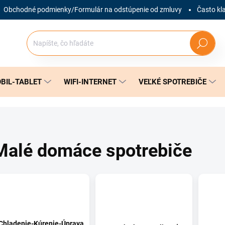
Obchodné podmienky/Formulár na odstúpenie od zmluvy
Často kl
Hľadať
BIL-TABLET
WIFI-INTERNET
VEĽKÉ SPOTREBIČE
Malé domáce spotrebiče
Chladenie-Kúrenie-Úprava