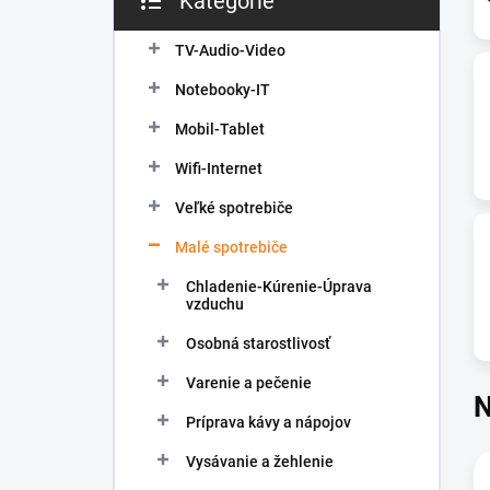
Kategórie
Preskočiť
e
kategórie
l
TV-Audio-Video
Notebooky-IT
Mobil-Tablet
Wifi-Internet
Veľké spotrebiče
Malé spotrebiče
Chladenie-Kúrenie-Úprava
vzduchu
Osobná starostlivosť
Varenie a pečenie
N
Príprava kávy a nápojov
Vysávanie a žehlenie