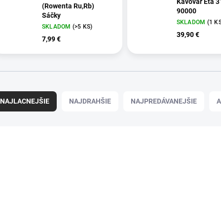
Kávovar Eta 3
(Rowenta Ru,Rb)
90000
Sáčky
SKLADOM
(1 K
SKLADOM
(>5 KS)
39,90 €
7,99 €
NAJLACNEJŠIE
NAJDRAHŠIE
NAJPREDÁVANEJŠIE
A
75603