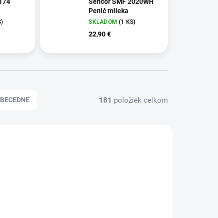
174
Sencor SMF 2020WH
Penič mlieka
S)
SKLADOM
(1 KS)
22,90 €
181
položiek celkom
BECEDNE
95049