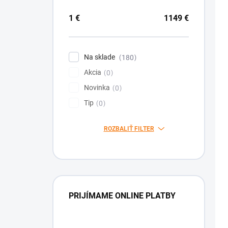
t
u
o
k
1
€
1149
€
v
t
o
v
Na sklade
180
Akcia
0
Novinka
0
Tip
0
ROZBALIŤ FILTER
PRIJÍMAME ONLINE PLATBY