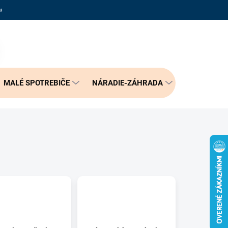
adené otázky
Reklamačný poriadok
Doprava a možnosť platby
PRÁZDNY KOŠÍK
NÁKUPNÝ
KOŠÍK
MALÉ SPOTREBIČE
NÁRADIE-ZÁHRADA
BÝVANIE