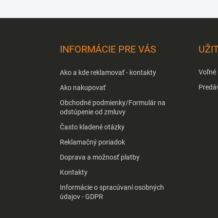
Z
á
p
INFORMÁCIE PRE VÁS
UŽI
ä
t
Voľné
Ako a kde reklamovať - kontakty
i
e
Predá
Ako nakupovať
Obchodné podmienky/Formulár na
odstúpenie od zmluvy
Často kladené otázky
Reklamačný poriadok
Doprava a možnosť platby
Kontakty
Informácie o spracúvaní osobných
údajov - GDPR