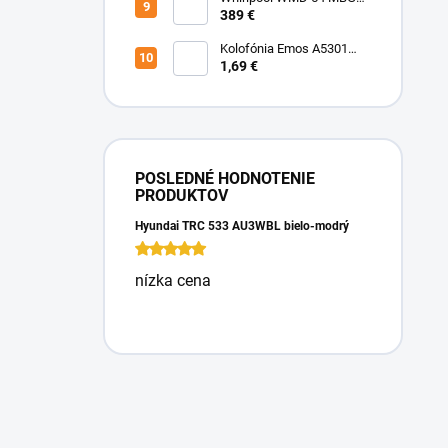
Mikrovlnka vstavaná
389 €
Kolofónia Emos A5301
16g
1,69 €
POSLEDNÉ HODNOTENIE
PRODUKTOV
Hyundai TRC 533 AU3WBL bielo-modrý
nízka cena