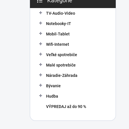
Kategórie
Preskočiť
e
kategórie
l
TV-Audio-Video
Notebooky-IT
Mobil-Tablet
Wifi-Internet
Veľké spotrebiče
Malé spotrebiče
Náradie-Záhrada
Bývanie
Hudba
VÝPREDAJ až do 90 %