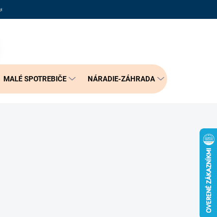
adené otázky
Reklamačný poriadok
Doprava a možnosť platby
PRÁZDNY KOŠÍK
NÁKUPNÝ
KOŠÍK
MALÉ SPOTREBIČE
NÁRADIE-ZÁHRADA
BÝVANIE