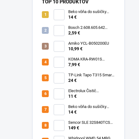
TOP 10 PRODUKTOV
Beko vôňa do sušičky
Floral BFFL16 Chémia
14 €
Bosch 2.608.605.642
Brúsny list C430, 5-kusové
2,59 €
balenie 125 mm, 80
Amiko YCL-B050200EU
10,99 €
KOMA KRA-RW01S
(Rowenta Ru,Rb) Sáčky
7,99 €
TP-Link Tapo T315 Smart
teplotný a vlhkostný
24 €
senzor
Electrolux Čistič
nerezových povrchov
11 €
500ml M3SCS301 Chémia
Beko vôňa do sušičky
Fresh BFFR16 Chémia
14 €
Sencor SLE 32S840TCSB
TV
149 €
Whirlpool WMD 54 MBG