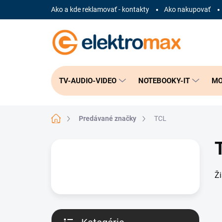
Prejsť
Ako a kde reklamovať - kontakty
Ako nakupovať
na
obsah
TV-AUDIO-VIDEO
NOTEBOOKY-IT
MO
Domov
Predávané značky
TCL
B
o
č
Ž
n
ý
p
a
n