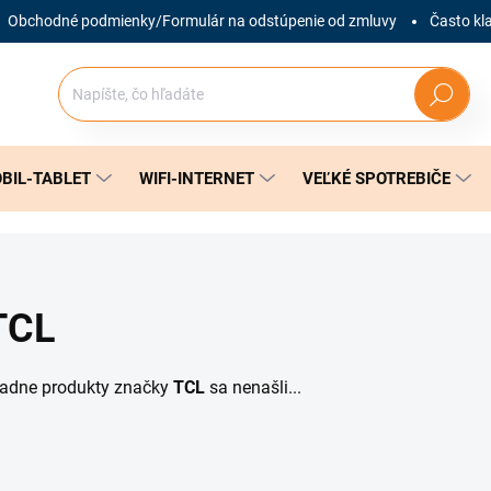
Obchodné podmienky/Formulár na odstúpenie od zmluvy
Často kl
Hľadať
BIL-TABLET
WIFI-INTERNET
VEĽKÉ SPOTREBIČE
TCL
iadne produkty značky
TCL
sa nenašli...