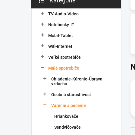
Kategórie
Preskočiť
e
kategórie
l
TV-Audio-Video
Notebooky-IT
Mobil-Tablet
Wifi-Internet
Veľké spotrebiče
N
Malé spotrebiče
Chladenie-Kúrenie-Úprava
vzduchu
Osobná starostlivosť
Varenie a pečenie
Hriankovače
Sendvičovače