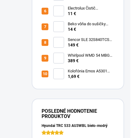
senzor
Electrolux Čistič
nerezových povrchov
11 €
500ml M3SCS301 Chémia
Beko vôňa do sušičky
Fresh BFFR16 Chémia
14 €
Sencor SLE 32S840TCSB
TV
149 €
Whirlpool WMD 54 MBG
Mikrovlnka vstavaná
389 €
Kolofónia Emos A5301
16g
1,69 €
POSLEDNÉ HODNOTENIE
PRODUKTOV
Hyundai TRC 533 AU3WBL bielo-modrý