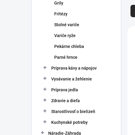
R
Grily
a
d
Fritézy
e
Stolné variče
n
V
i
ý
Variče ryže
e
p
Pekárne chleba
p
i
r
s
Parné hrnce
o
p
d
r
Príprava kávy a nápojov
u
o
Vysávanie a žehlenie
k
d
t
u
Príprava jedla
o
k
v
Zdravie a dieťa
t
o
Starostlivosť o bielizeň
v
Kuchynské potreby
Náradie-Záhrada