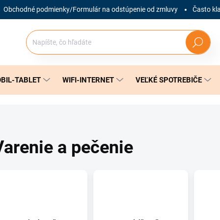
Obchodné podmienky/Formulár na odstúpenie od zmluvy
Často kl
Hľadať
BIL-TABLET
WIFI-INTERNET
VEĽKÉ SPOTREBIČE
Varenie a pečenie