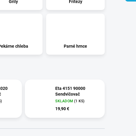
Grily
Fritézy
Pekárne chleba
Parné hrnce
2020
Eta 4151 90000
č
Sendvičovač
S)
SKLADOM
(1 KS)
19,90 €