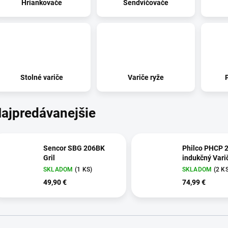
Hriankovače
Sendvičovače
Stolné variče
Variče ryže
ajpredávanejšie
Sencor SBG 206BK
Philco PHCP 
Gril
indukčný Vari
SKLADOM
(1 KS)
SKLADOM
(2 K
49,90 €
74,99 €