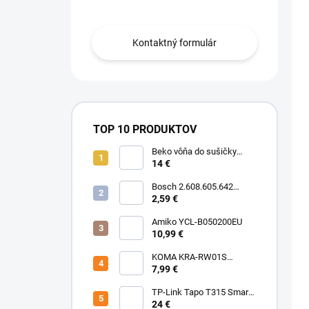
Obráťte sa na nás.
Kontaktný formulár
TOP 10 PRODUKTOV
Beko vôňa do sušičky
Floral BFFL16 Chémia
14 €
Bosch 2.608.605.642
Brúsny list C430, 5-kusové
2,59 €
balenie 125 mm, 80
Amiko YCL-B050200EU
10,99 €
KOMA KRA-RW01S
(Rowenta Ru,Rb) Sáčky
7,99 €
TP-Link Tapo T315 Smart
teplotný a vlhkostný
24 €