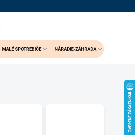
adené otázky
Reklamačný poriadok
Doprava a možnosť platby
PRÁZDNY KOŠÍK
NÁKUPNÝ
KOŠÍK
MALÉ SPOTREBIČE
NÁRADIE-ZÁHRADA
BÝVANIE