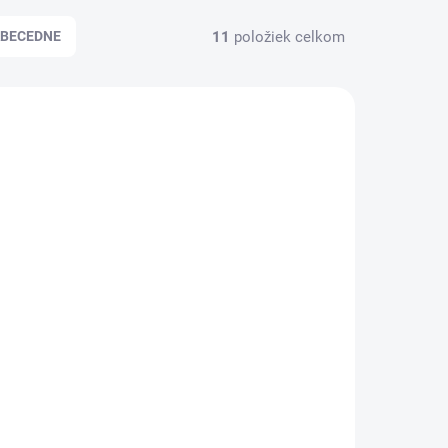
11
položiek celkom
BECEDNE
65319
SKLADOM
(1 KS)