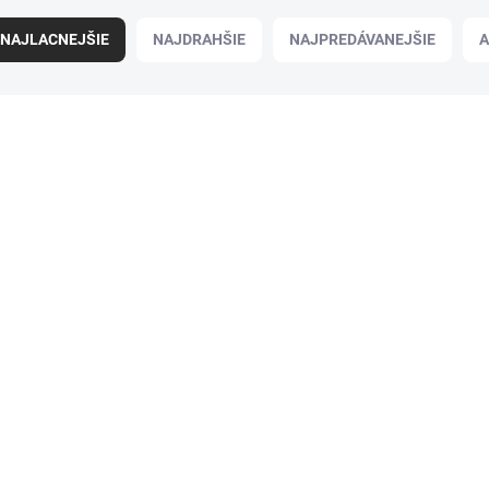
NAJLACNEJŠIE
NAJDRAHŠIE
NAJPREDÁVANEJŠIE
A
102308
SKLADOM
(1 KS)