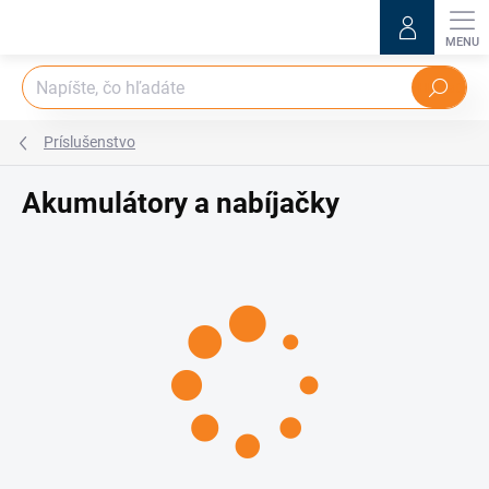
Prejsť
na
obsah
Hľadať
Príslušenstvo
Akumulátory a nabíjačky