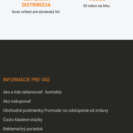
DISTRIBÚCIA
30 rokov na trhu.
tovar určený pre slovenský trh.
Z
á
p
ä
t
i
INFORMÁCIE PRE VÁS
e
Ako a kde reklamovať - kontakty
Ako nakupovať
Obchodné podmienky/Formulár na odstúpenie od zmluvy
Často kladené otázky
Reklamačný poriadok