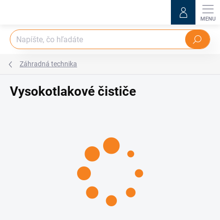
Prejsť
na
obsah
Hľadať
Záhradná technika
Vysokotlakové čističe