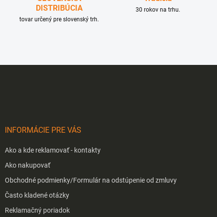
DISTRIBÚCIA
30 rokov na trhu.
tovar určený pre slovenský trh.
Z
á
p
ä
t
i
INFORMÁCIE PRE VÁS
e
Ako a kde reklamovať - kontakty
Ako nakupovať
Obchodné podmienky/Formulár na odstúpenie od zmluvy
Často kladené otázky
Reklamačný poriadok