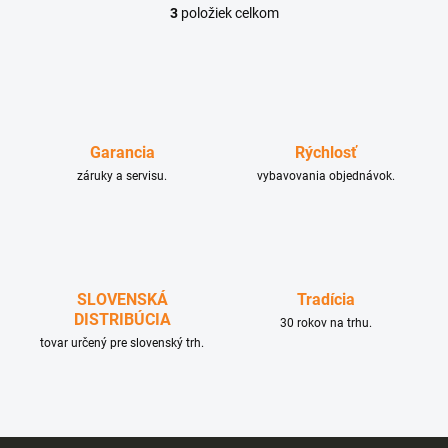
3
položiek celkom
O
v
l
á
d
a
c
Garancia
Rýchlosť
i
e
záruky a servisu.
vybavovania objednávok.
p
r
v
k
y
v
SLOVENSKÁ
Tradícia
ý
DISTRIBÚCIA
p
30 rokov na trhu.
i
tovar určený pre slovenský trh.
s
u
Z