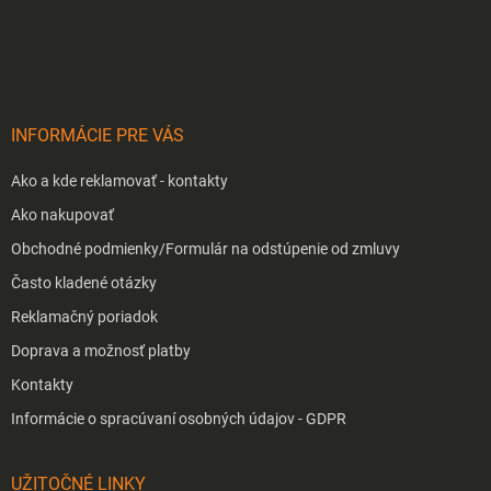
á
p
ä
t
i
INFORMÁCIE PRE VÁS
e
Ako a kde reklamovať - kontakty
Ako nakupovať
Obchodné podmienky/Formulár na odstúpenie od zmluvy
Často kladené otázky
Reklamačný poriadok
Doprava a možnosť platby
Kontakty
Informácie o spracúvaní osobných údajov - GDPR
UŽITOČNÉ LINKY