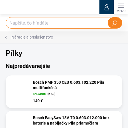
Prejsť
na
obsah
Hľadať
Náradie a príslušenstvo
Pílky
Najpredávanejšie
Bosch PMF 350 CES 0.603.102.220 Píla
multifunkčná
SKLADOM
(2 KS)
149 €
Bosch EasySaw 18V-70 0.603.012.000 bez
baterie a nabíjačky Píla priamočiara