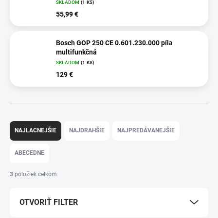
SKLADOM
(1 KS)
55,99 €
Bosch GOP 250 CE 0.601.230.000 píla
multifunkčná
SKLADOM
(1 KS)
129 €
R
a
NAJLACNEJŠIE
NAJDRAHŠIE
NAJPREDÁVANEJŠIE
d
e
ABECEDNE
n
i
3
položiek celkom
e
p
OTVORIŤ FILTER
r
o