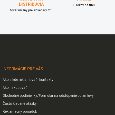
DISTRIBÚCIA
30 rokov na trhu.
tovar určený pre slovenský trh.
Z
á
p
ä
t
i
INFORMÁCIE PRE VÁS
e
Ako a kde reklamovať - kontakty
Ako nakupovať
Obchodné podmienky/Formulár na odstúpenie od zmluvy
Často kladené otázky
Reklamačný poriadok