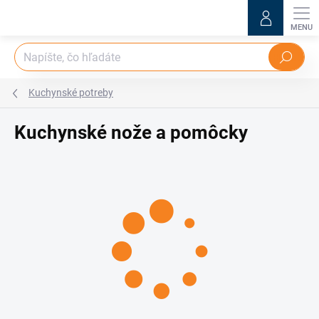
Prejsť
na
obsah
Hľadať
Kuchynské potreby
Kuchynské nože a pomôcky