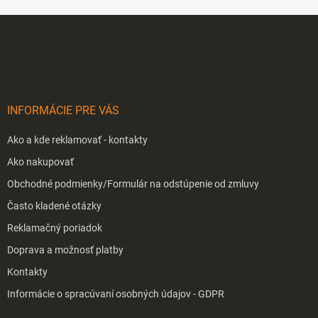
Z
á
p
ä
t
i
INFORMÁCIE PRE VÁS
e
Ako a kde reklamovať - kontakty
Ako nakupovať
Obchodné podmienky/Formulár na odstúpenie od zmluvy
Často kladené otázky
Reklamačný poriadok
Doprava a možnosť platby
Kontakty
Informácie o spracúvaní osobných údajov - GDPR