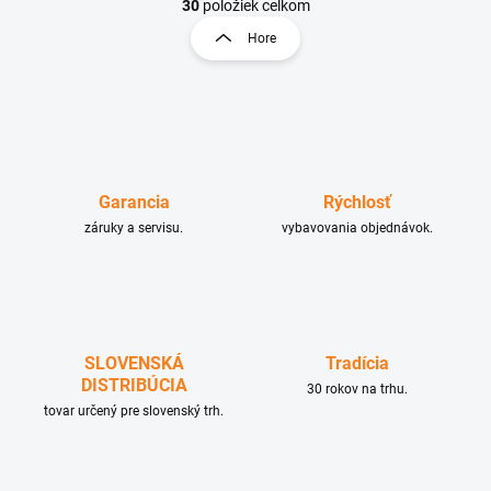
v
t
30
položiek celkom
l
r
Hore
á
á
d
n
a
k
c
o
i
e
v
p
a
r
n
Garancia
Rýchlosť
v
i
záruky a servisu.
k
vybavovania objednávok.
e
y
v
ý
p
i
s
SLOVENSKÁ
Tradícia
u
DISTRIBÚCIA
30 rokov na trhu.
tovar určený pre slovenský trh.