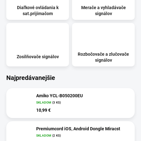
Diaľkové ovládania k
Merače a vyhladávače
sat.prijímačom
signálov
Rozbočovače a zlučovače
Zosilňovače signálov
signálov
Najpredávanejšie
Amiko YCL-B050200EU
SKLADOM
(3 KS)
10,99 €
Premiumcord iOS, Android Dongle Miracst
SKLADOM
(2 KS)