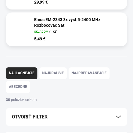
29,99 €
Emos EM-2343 3x výst.5-2400 MHz
Rozbocovac Sat
SKLADOM
(1 KS)
5,49 €
R
a
NAJLACNEJŠIE
NAJDRAHŠIE
NAJPREDÁVANEJŠIE
d
e
ABECEDNE
n
i
30
položiek celkom
e
p
OTVORIŤ FILTER
r
o
d