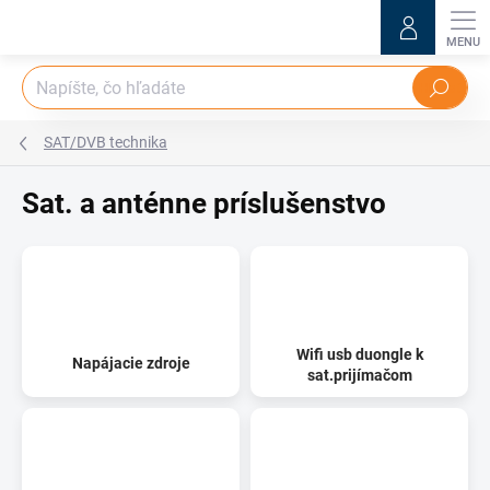
Prejsť
na
obsah
Hľadať
SAT/DVB technika
Sat. a anténne príslušenstvo
Wifi usb duongle k
Napájacie zdroje
sat.prijímačom