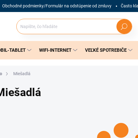
Obchodné podmienky/Formulár na odstúpenie od zmluvy
Často kl
Hľadať
BIL-TABLET
WIFI-INTERNET
VEĽKÉ SPOTREBIČE
vo
Miešadlá
Miešadlá