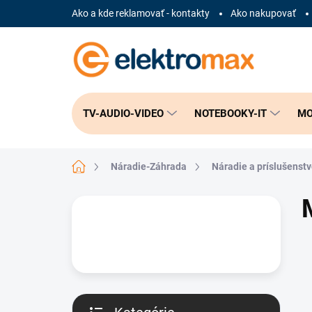
Prejsť
Ako a kde reklamovať - kontakty
Ako nakupovať
na
obsah
TV-AUDIO-VIDEO
NOTEBOOKY-IT
MO
Domov
Náradie-Záhrada
Náradie a príslušenst
B
o
č
n
ý
p
a
n