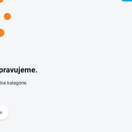
ipravujeme.
tné kategórie.
du