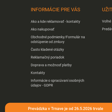
á
p
INFORMÁCIE PRE VÁS
UŽI
ä
t
Voľné
Ako a kde reklamovať - kontakty
i
e
Predá
Ako nakupovať
Obchodné podmienky/Formulár na
odstúpenie od zmluvy
Často kladené otázky
Reklamačný poriadok
Doprava a možnosť platby
Kontakty
Informácie o spracúvaní osobných
údajov - GDPR
Prevádzka v Trnave je od 26.5.2026 trvale