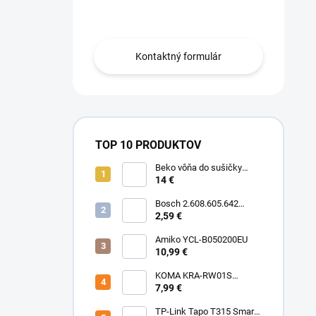
Obráťte sa na nás.
Kontaktný formulár
TOP 10 PRODUKTOV
Beko vôňa do sušičky
Floral BFFL16 Chémia
14 €
Bosch 2.608.605.642
Brúsny list C430, 5-kusové
2,59 €
balenie 125 mm, 80
Amiko YCL-B050200EU
10,99 €
KOMA KRA-RW01S
(Rowenta Ru,Rb) Sáčky
7,99 €
TP-Link Tapo T315 Smart