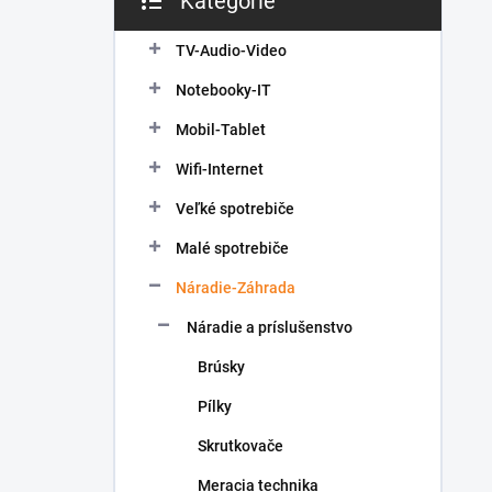
Kategórie
Preskočiť
e
kategórie
l
TV-Audio-Video
Notebooky-IT
Mobil-Tablet
Wifi-Internet
Veľké spotrebiče
Malé spotrebiče
Náradie-Záhrada
Náradie a príslušenstvo
Brúsky
Pílky
Skrutkovače
Meracia technika