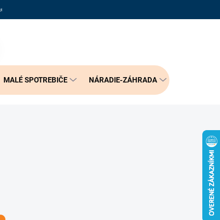
adené otázky
Reklamačný poriadok
Doprava a možnosť platby
PRÁZDNY KOŠÍK
NÁKUPNÝ
KOŠÍK
MALÉ SPOTREBIČE
NÁRADIE-ZÁHRADA
BÝVANIE