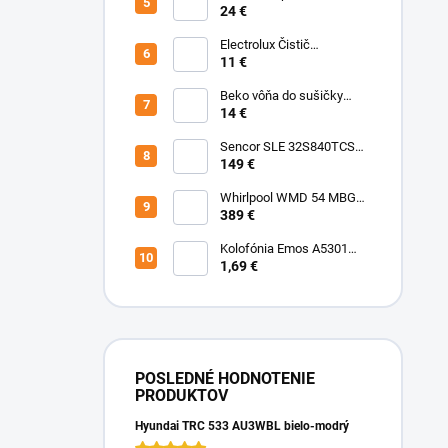
teplotný a vlhkostný
24 €
senzor
Electrolux Čistič
nerezových povrchov
11 €
500ml M3SCS301 Chémia
Beko vôňa do sušičky
Fresh BFFR16 Chémia
14 €
Sencor SLE 32S840TCSB
TV
149 €
Whirlpool WMD 54 MBG
Mikrovlnka vstavaná
389 €
Kolofónia Emos A5301
16g
1,69 €
POSLEDNÉ HODNOTENIE
PRODUKTOV
Hyundai TRC 533 AU3WBL bielo-modrý