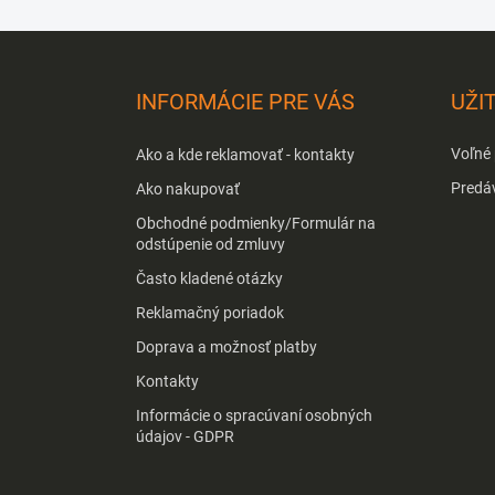
Z
á
p
INFORMÁCIE PRE VÁS
UŽI
ä
t
Voľné
Ako a kde reklamovať - kontakty
i
e
Predá
Ako nakupovať
Obchodné podmienky/Formulár na
odstúpenie od zmluvy
Často kladené otázky
Reklamačný poriadok
Doprava a možnosť platby
Kontakty
Informácie o spracúvaní osobných
údajov - GDPR