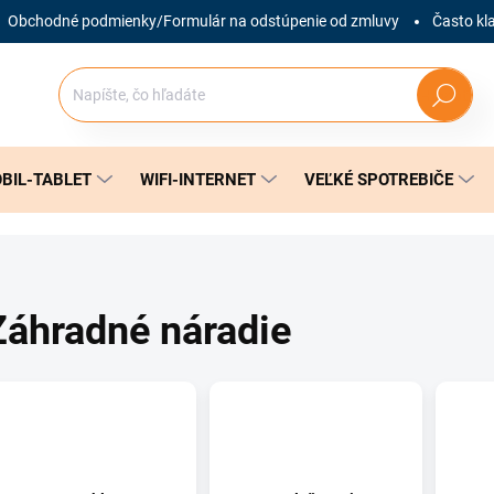
Obchodné podmienky/Formulár na odstúpenie od zmluvy
Často kl
Hľadať
BIL-TABLET
WIFI-INTERNET
VEĽKÉ SPOTREBIČE
Záhradné náradie