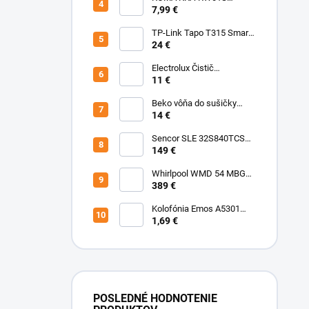
(Rowenta Ru,Rb) Sáčky
7,99 €
TP-Link Tapo T315 Smart
teplotný a vlhkostný
24 €
senzor
Electrolux Čistič
nerezových povrchov
11 €
500ml M3SCS301 Chémia
Beko vôňa do sušičky
Fresh BFFR16 Chémia
14 €
Sencor SLE 32S840TCSB
TV
149 €
Whirlpool WMD 54 MBG
Mikrovlnka vstavaná
389 €
Kolofónia Emos A5301
16g
1,69 €
POSLEDNÉ HODNOTENIE