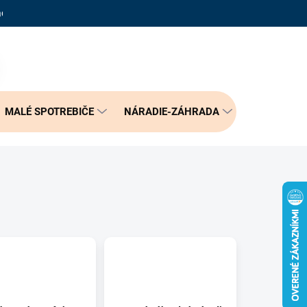
adené otázky
Reklamačný poriadok
Doprava a možnosť platby
PRÁZDNY KOŠÍK
NÁKUPNÝ
KOŠÍK
MALÉ SPOTREBIČE
NÁRADIE-ZÁHRADA
BÝVANIE