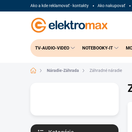
Prejsť
Ako a kde reklamovať - kontakty
Ako nakupovať
na
obsah
TV-AUDIO-VIDEO
NOTEBOOKY-IT
MO
Domov
Náradie-Záhrada
Záhradné náradie
B
o
č
n
ý
p
a
n