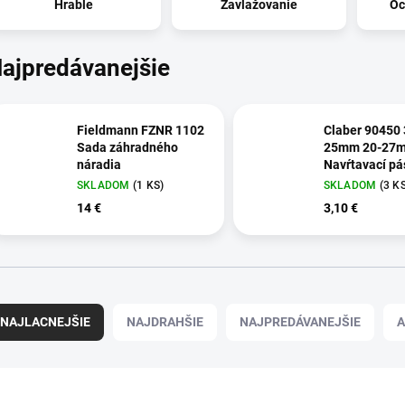
Hrable
Zavlažovanie
Oc
ajpredávanejšie
Fieldmann FZNR 1102
Claber 90450 
Sada záhradného
25mm 20-27
náradia
Navŕtavací pás
SKLADOM
(1 KS)
SKLADOM
(3 K
14 €
3,10 €
NAJLACNEJŠIE
NAJDRAHŠIE
NAJPREDÁVANEJŠIE
A
90994