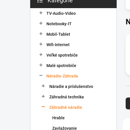
Kategórie
Preskočiť
e
kategórie
l
TV-Audio-Video
N
Notebooky-IT
Mobil-Tablet
Wifi-Internet
Veľké spotrebiče
Malé spotrebiče
Náradie-Záhrada
Náradie a príslušenstvo
R
Záhradná technika
a
d
Záhradné náradie
e
Hrable
n
V
i
ý
Zavlažovanie