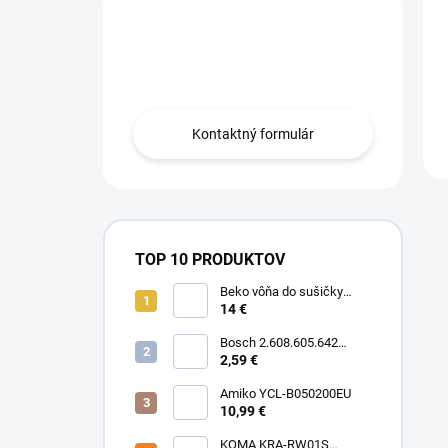
Máte otázku?
Obráťte sa na nás.
Kontaktný formulár
TOP 10 PRODUKTOV
Beko vôňa do sušičky
Floral BFFL16 Chémia
14 €
Bosch 2.608.605.642
Brúsny list C430, 5-kusové
2,59 €
balenie 125 mm, 80
Amiko YCL-B050200EU
10,99 €
KOMA KRA-RW01S