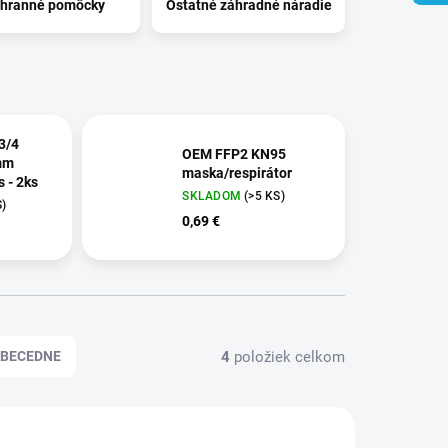
hranné pomôcky
Ostatné záhradné náradie
3/4
OEM FFP2 KN95
mm
maska/respirátor
 - 2ks
SKLADOM
(>5 KS)
S)
0,69 €
4
položiek celkom
BECEDNE
35955