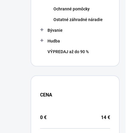
e
p
p
Ochranné pomôcky
i
r
s
Ostatné záhradné náradie
o
p
d
r
Bývanie
u
o
k
Hudba
d
t
u
VÝPREDAJ až do 90 %
o
k
v
t
o
v
CENA
0
€
14
€