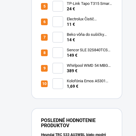
TP-Link Tapo T315 Smart
teplotný a vlhkostný
24 €
senzor
Electrolux Čistič
nerezových povrchov
11 €
500ml M3SCS301 Chémia
Beko vôňa do sušičky
Fresh BFFR16 Chémia
14 €
Sencor SLE 32S840TCSB
TV
149 €
Whirlpool WMD 54 MBG
Mikrovlnka vstavaná
389 €
Kolofónia Emos A5301
16g
1,69 €
POSLEDNÉ HODNOTENIE
PRODUKTOV
Hyundai TRC 533 AU3WBL bielo-modrý