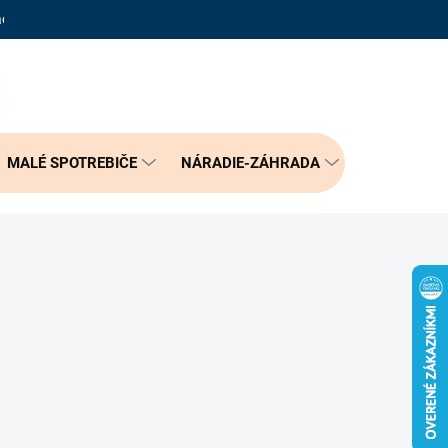
adené otázky
Reklamačný poriadok
Doprava a možnosť platby
PRÁZDNY KOŠÍK
NÁKUPNÝ
KOŠÍK
MALÉ SPOTREBIČE
NÁRADIE-ZÁHRADA
BÝVANIE