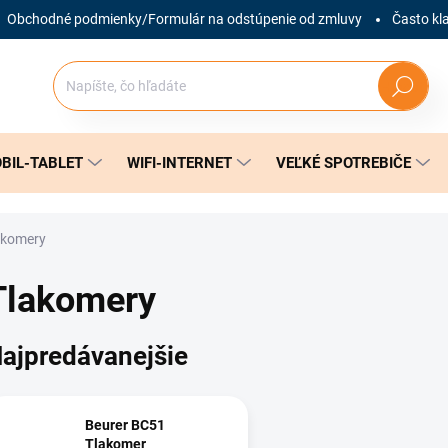
Obchodné podmienky/Formulár na odstúpenie od zmluvy
Často kl
Hľadať
BIL-TABLET
WIFI-INTERNET
VEĽKÉ SPOTREBIČE
akomery
Tlakomery
ajpredávanejšie
Beurer BC51
Tlakomer