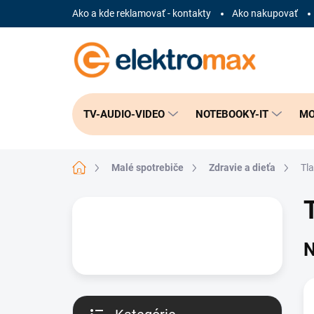
Prejsť
Ako a kde reklamovať - kontakty
Ako nakupovať
na
obsah
TV-AUDIO-VIDEO
NOTEBOOKY-IT
MO
Domov
Malé spotrebiče
Zdravie a dieťa
Tl
B
o
č
N
n
ý
p
a
n