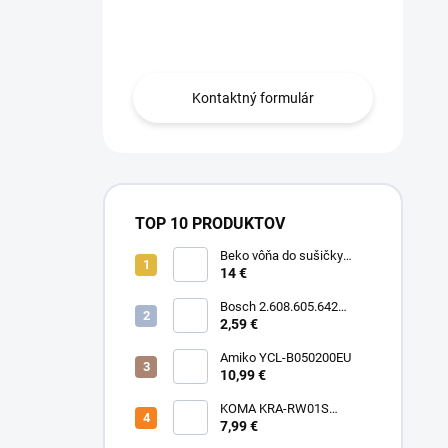
Obráťte sa na nás.
Kontaktný formulár
TOP 10 PRODUKTOV
Beko vôňa do sušičky
Floral BFFL16 Chémia
14 €
Bosch 2.608.605.642
Brúsny list C430, 5-kusové
2,59 €
balenie 125 mm, 80
Amiko YCL-B050200EU
10,99 €
KOMA KRA-RW01S
(Rowenta Ru,Rb) Sáčky
7,99 €