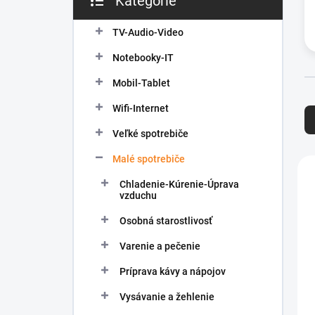
Kategórie
Preskočiť
e
kategórie
l
TV-Audio-Video
Notebooky-IT
Mobil-Tablet
R
Wifi-Internet
a
d
Veľké spotrebiče
e
n
Malé spotrebiče
V
i
ý
Chladenie-Kúrenie-Úprava
e
p
vzduchu
p
i
r
Osobná starostlivosť
s
o
p
Varenie a pečenie
d
r
u
o
Príprava kávy a nápojov
k
d
t
Vysávanie a žehlenie
u