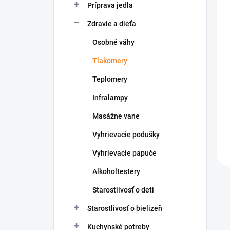
o
k
Príprava jedla
v
t
o
Zdravie a dieťa
v
Osobné váhy
Tlakomery
Teplomery
Infralampy
Masážne vane
Vyhrievacie podušky
Vyhrievacie papuče
Alkoholtestery
Starostlivosť o deti
Starostlivosť o bielizeň
Kuchynské potreby