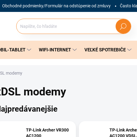
Obchodné podmienky/Formulár na odstúpenie od zmluvy
Často kl
Hľadať
BIL-TABLET
WIFI-INTERNET
VEĽKÉ SPOTREBIČE
DSL modemy
xDSL modemy
ajpredávanejšie
TP-Link Archer VR300
TP-Link Arch
AC1200
AC1200 VDSL