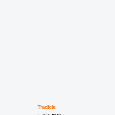
Tradícia
30 rokov na trhu.