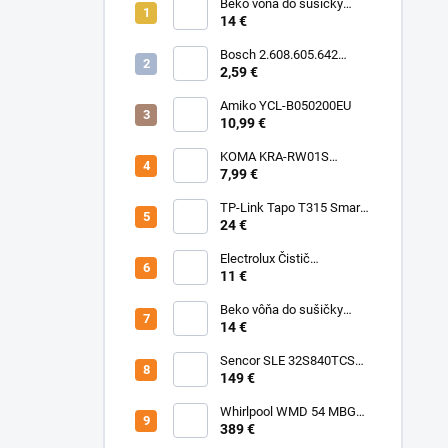
Beko vôňa do sušičky
Floral BFFL16 Chémia
14 €
Bosch 2.608.605.642
Brúsny list C430, 5-kusové
2,59 €
balenie 125 mm, 80
Amiko YCL-B050200EU
10,99 €
KOMA KRA-RW01S
(Rowenta Ru,Rb) Sáčky
7,99 €
TP-Link Tapo T315 Smart
teplotný a vlhkostný
24 €
senzor
Electrolux Čistič
nerezových povrchov
11 €
500ml M3SCS301 Chémia
Beko vôňa do sušičky
Fresh BFFR16 Chémia
14 €
Sencor SLE 32S840TCSB
TV
149 €
Whirlpool WMD 54 MBG
Mikrovlnka vstavaná
389 €