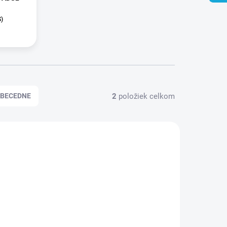
S)
2
položiek celkom
BECEDNE
90278