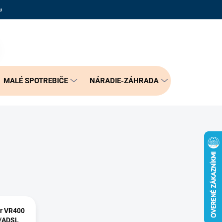
adené otázky
Reklamačný poriadok
Doprava a možnosť platby
PRÁZDNY KOŠÍK
NÁKUPNÝ
KOŠÍK
MALÉ SPOTREBIČE
NÁRADIE-ZÁHRADA
BÝVANIE
er VR400
/ADSL