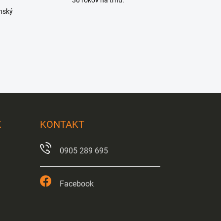
enský
X
KONTAKT
0905 289 695
Facebook