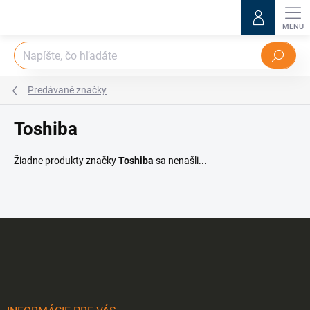
Prejsť
na
obsah
Hľadať
Predávané značky
Toshiba
Žiadne produkty značky
Toshiba
sa nenašli...
Z
á
p
ä
t
i