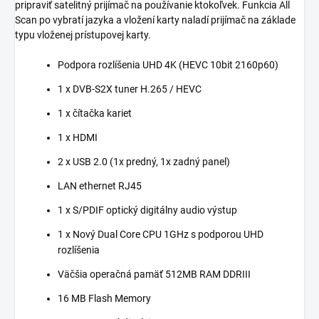
pripraviť satelitný prijímač na používanie ktokoľvek. Funkcia All
Scan po vybratí jazyka a vložení karty naladí prijímač na základe
typu vloženej prístupovej karty.
Podpora rozlíšenia UHD 4K (HEVC 10bit 2160p60)
1 x DVB-S2X tuner H.265 / HEVC
1 x čítačka kariet
1 x HDMI
2 x USB 2.0 (1x predný, 1x zadný panel)
LAN ethernet RJ45
1 x S/PDIF optický digitálny audio výstup
1 x Nový Dual Core CPU 1GHz s podporou UHD
rozlíšenia
Väčšia operačná pamäť 512MB RAM DDRIII
16 MB Flash Memory