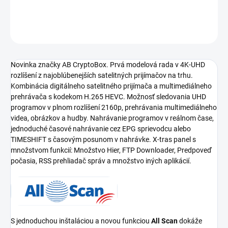
−
+
Pridať do košíka
OPÝTAŤ SA
Novinka značky AB CryptoBox. Prvá modelová rada v 4K-UHD
rozlíšení z najoblúbenejších satelitných prijímačov na trhu.
Kombinácia digitálneho satelitného prijímača a multimediálneho
prehrávača s kodekom H.265 HEVC. Možnosť sledovania UHD
programov v plnom rozlíšení 2160p, prehrávania multimediálneho
videa, obrázkov a hudby. Nahrávanie programov v reálnom čase,
jednoduché časové nahrávanie cez EPG sprievodcu alebo
TIMESHIFT s časovým posunom v nahrávke. X-tras panel s
množstvom funkcií: Množstvo Hier, FTP Downloader, Predpoveď
počasia, RSS prehliadač správ a množstvo iných aplikácií.
S jednoduchou inštaláciou a novou funkciou
All Scan
dokáže