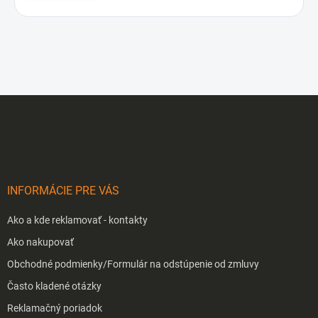
Z
á
p
ä
t
i
INFORMÁCIE PRE VÁS
e
Ako a kde reklamovať - kontakty
Ako nakupovať
Obchodné podmienky/Formulár na odstúpenie od zmluvy
Často kladené otázky
Reklamačný poriadok