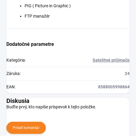
PIG ( Picture in Graphic )
FTP manažér
Dodatočné parametre
Kategória
:
Satelitné prijímače
Záruka
:
24
EAN
:
8588005998864
Diskusia
Buďte prvý, kto napíše príspevok k tejto položke.
Pridať komentár