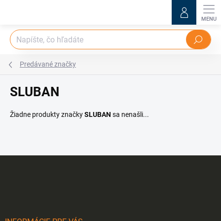
Prejsť
na
obsah
Hľadať
Predávané značky
SLUBAN
Žiadne produkty značky
SLUBAN
sa nenašli...
Z
á
p
ä
t
i