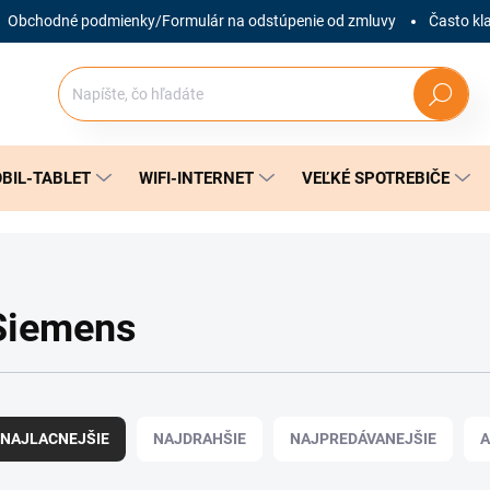
Obchodné podmienky/Formulár na odstúpenie od zmluvy
Často kl
Hľadať
BIL-TABLET
WIFI-INTERNET
VEĽKÉ SPOTREBIČE
Siemens
NAJLACNEJŠIE
NAJDRAHŠIE
NAJPREDÁVANEJŠIE
A