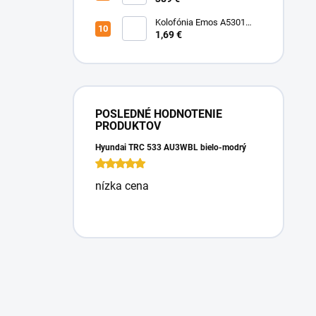
Kolofónia Emos A5301
16g
1,69 €
POSLEDNÉ HODNOTENIE
PRODUKTOV
Hyundai TRC 533 AU3WBL bielo-modrý
nízka cena