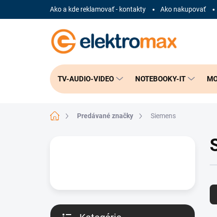
Prejsť
Ako a kde reklamovať - kontakty
Ako nakupovať
na
obsah
TV-AUDIO-VIDEO
NOTEBOOKY-IT
MO
Domov
Predávané značky
Siemens
B
o
č
n
R
ý
a
p
d
a
e
n