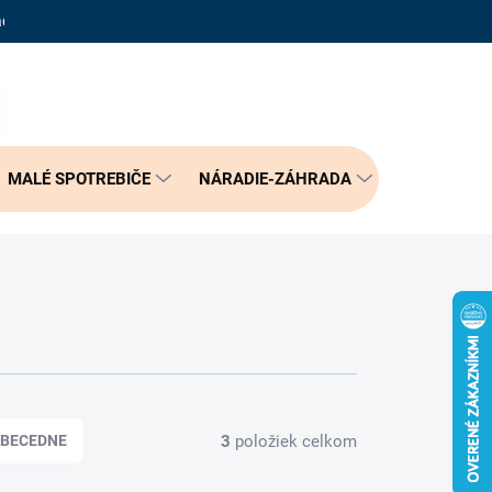
adené otázky
Reklamačný poriadok
Doprava a možnosť platby
PRÁZDNY KOŠÍK
NÁKUPNÝ
KOŠÍK
MALÉ SPOTREBIČE
NÁRADIE-ZÁHRADA
BÝVANIE
3
položiek celkom
BECEDNE