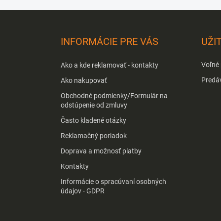
Z
á
p
INFORMÁCIE PRE VÁS
UŽI
ä
t
Voľné
Ako a kde reklamovať - kontakty
i
e
Predá
Ako nakupovať
Obchodné podmienky/Formulár na
odstúpenie od zmluvy
Často kladené otázky
Reklamačný poriadok
Doprava a možnosť platby
Kontakty
Informácie o spracúvaní osobných
údajov - GDPR