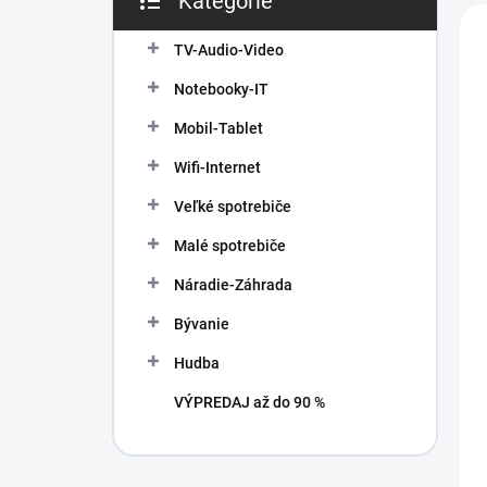
Kategórie
n
V
Preskočiť
e
i
ý
kategórie
l
TV-Audio-Video
e
p
p
i
Notebooky-IT
r
s
o
Mobil-Tablet
p
d
r
Wifi-Internet
u
o
k
d
Veľké spotrebiče
t
u
Malé spotrebiče
o
k
v
t
Náradie-Záhrada
o
v
Bývanie
Hudba
VÝPREDAJ až do 90 %