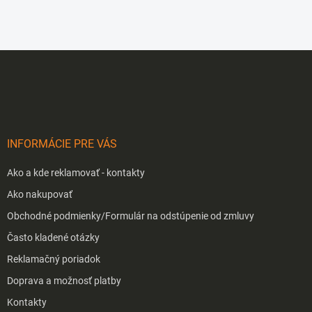
v
l
á
d
Z
a
á
c
p
i
e
ä
p
t
r
i
v
INFORMÁCIE PRE VÁS
e
k
y
Ako a kde reklamovať - kontakty
v
ý
Ako nakupovať
p
Obchodné podmienky/Formulár na odstúpenie od zmluvy
i
s
Často kladené otázky
u
Reklamačný poriadok
Doprava a možnosť platby
Kontakty