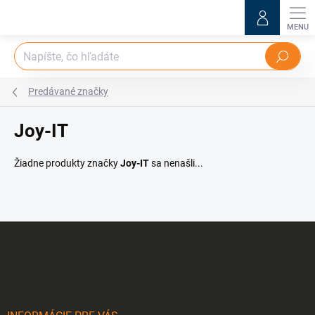
Prejsť
na
obsah
Hľadať
Predávané značky
Joy-IT
Žiadne produkty značky
Joy-IT
sa nenašli...
Z
á
p
ä
t
i