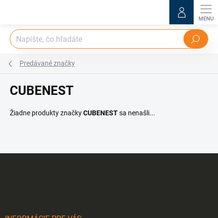
Prejsť
na
obsah
Hľadať
Predávané značky
CUBENEST
Žiadne produkty značky
CUBENEST
sa nenašli...
Z
á
p
ä
t
i