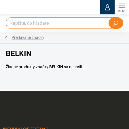
Prejsť
na
obsah
Hľadať
Predávané značky
BELKIN
Žiadne produkty značky
BELKIN
sa nenašli...
Z
á
p
ä
t
i