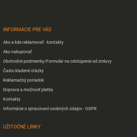
p
i
e
ä
p
t
r
i
v
INFORMÁCIE PRE VÁS
e
k
y
Ako a kde reklamovať - kontakty
v
ý
Ako nakupovať
p
Obchodné podmienky/Formulár na odstúpenie od zmluvy
i
s
Často kladené otázky
u
Reklamačný poriadok
Doprava a možnosť platby
Kontakty
Informácie o spracúvaní osobných údajov - GDPR
UŽITOČNÉ LINKY