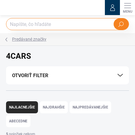
Prejsť
na
obsah
Hľadať
Predávané značky
4CARS
OTVORIŤ FILTER
R
a
NAJLACNEJŠIE
NAJDRAHŠIE
NAJPREDÁVANEJŠIE
d
e
ABECEDNE
n
i
5
položiek celkom