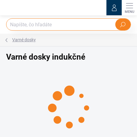
Prejsť
na
obsah
Hľadať
Varné dosky
Varné dosky indukčné