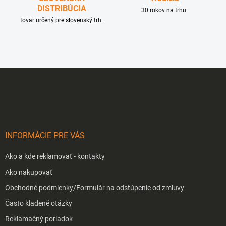
DISTRIBÚCIA
30 rokov na trhu.
tovar určený pre slovenský trh.
Z
á
p
ä
t
i
INFORMÁCIE PRE VÁS
e
Ako a kde reklamovať - kontakty
Ako nakupovať
Obchodné podmienky/Formulár na odstúpenie od zmluvy
Často kladené otázky
Reklamačný poriadok