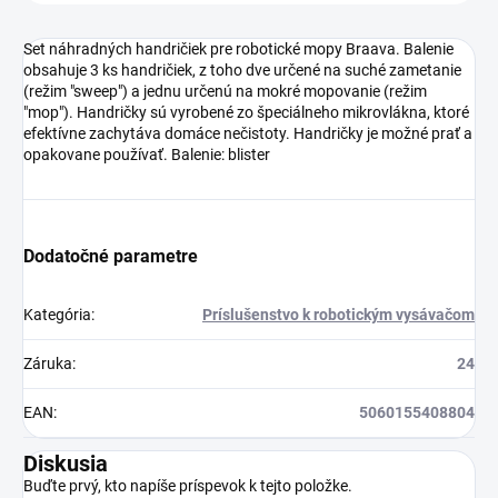
Set náhradných handričiek pre robotické mopy Braava. Balenie
obsahuje 3 ks handričiek, z toho dve určené na suché zametanie
(režim "sweep") a jednu určenú na mokré mopovanie (režim
"mop"). Handričky sú vyrobené zo špeciálneho mikrovlákna, ktoré
efektívne zachytáva domáce nečistoty. Handričky je možné prať a
opakovane používať. Balenie: blister
Dodatočné parametre
Kategória
:
Príslušenstvo k robotickým vysávačom
Záruka
:
24
EAN
:
5060155408804
Diskusia
Buďte prvý, kto napíše príspevok k tejto položke.