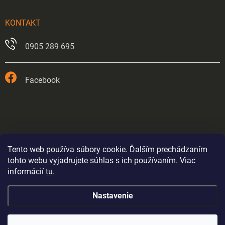
KONTAKT
0905 289 695
Facebook
Tento web používa súbory cookie. Ďalším prechádzaním
tohto webu vyjadrujete súhlas s ich používaním. Viac
informácií
tu
.
Prevádzka v Trnave je od 26.5.2026 trvale zatvorená.
Nastavenie
Eshop bude fungovať až do odvolania výpredajom
tovaru - ceny sa budú postupne nastavovať. Položky kde
je stav skladu označený (1ks) mohli byť rozbalené alebo
Copyright 2026
Elektromax.sk
. Všetky práva vyhradené.