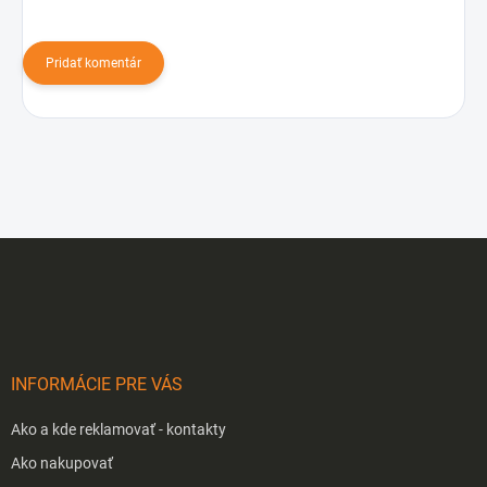
Pridať komentár
Z
á
p
ä
t
i
INFORMÁCIE PRE VÁS
e
Ako a kde reklamovať - kontakty
Ako nakupovať