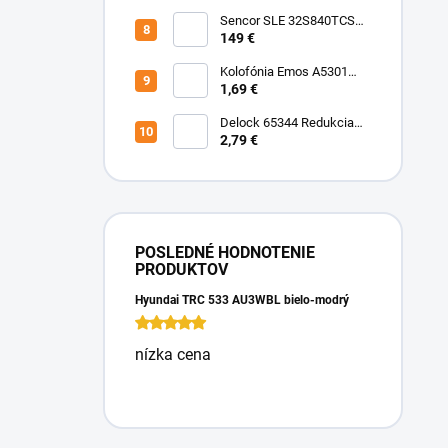
Sencor SLE 32S840TCSB
TV
149 €
Kolofónia Emos A5301
16g
1,69 €
Delock 65344 Redukcia
3.5 Jack-2x3.5 Jack
2,79 €
Audio/Mic
POSLEDNÉ HODNOTENIE
PRODUKTOV
Hyundai TRC 533 AU3WBL bielo-modrý
nízka cena