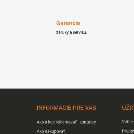
Garancia
záruky a servisu.
Z
á
p
INFORMÁCIE PRE VÁS
UŽI
ä
t
Voľné
Ako a kde reklamovať - kontakty
i
e
Predá
Ako nakupovať