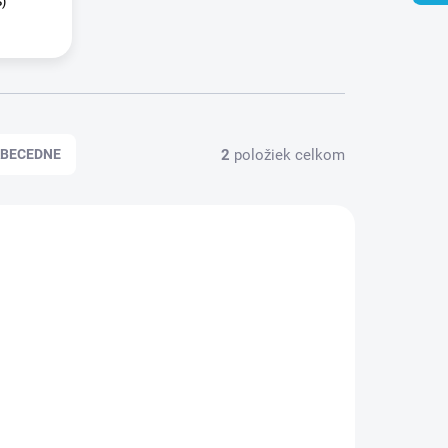
S)
2
položiek celkom
BECEDNE
85272