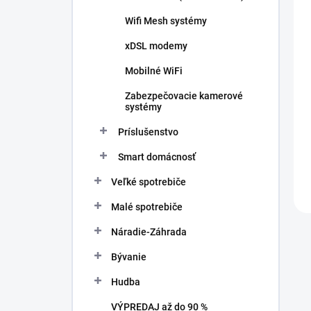
v
t
o
Wifi Mesh systémy
v
xDSL modemy
Mobilné WiFi
Zabezpečovacie kamerové
systémy
Príslušenstvo
Smart domácnosť
Veľké spotrebiče
Malé spotrebiče
Náradie-Záhrada
Bývanie
Hudba
VÝPREDAJ až do 90 %