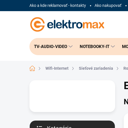
Prejsť
Ako a kde reklamovať - kontakty
Ako nakupovať
na
obsah
TV-AUDIO-VIDEO
NOTEBOOKY-IT
MO
Domov
Wifi-Internet
Sieťové zariadenia
Ro
B
o
č
N
n
ý
p
a
n