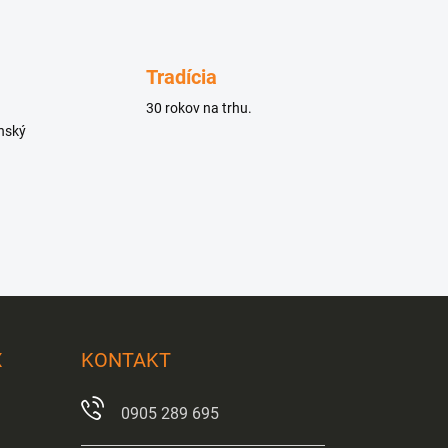
Tradícia
30 rokov na trhu.
enský
X
KONTAKT
0905 289 695