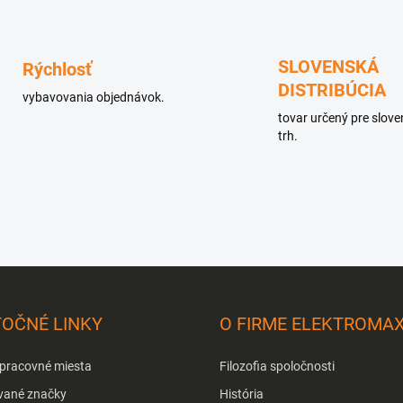
SLOVENSKÁ
Rýchlosť
DISTRIBÚCIA
vybavovania objednávok.
tovar určený pre slov
trh.
TOČNÉ LINKY
O FIRME ELEKTROMA
 pracovné miesta
Filozofia spoločnosti
vané značky
História