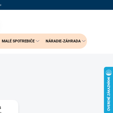
adené otázky
Reklamačný poriadok
Doprava a možnosť platby
PRÁZDNY KOŠÍK
NÁKUPNÝ
KOŠÍK
MALÉ SPOTREBIČE
NÁRADIE-ZÁHRADA
BÝVANIE
5