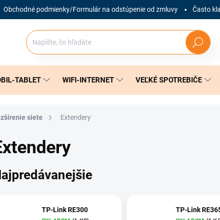
Obchodné podmienky/Formulár na odstúpenie od zmluvy
Často kl
Hľadať
BIL-TABLET
WIFI-INTERNET
VEĽKÉ SPOTREBIČE
zšírenie siete
Extendery
Extendery
ajpredávanejšie
TP-Link RE300
TP-Link RE36