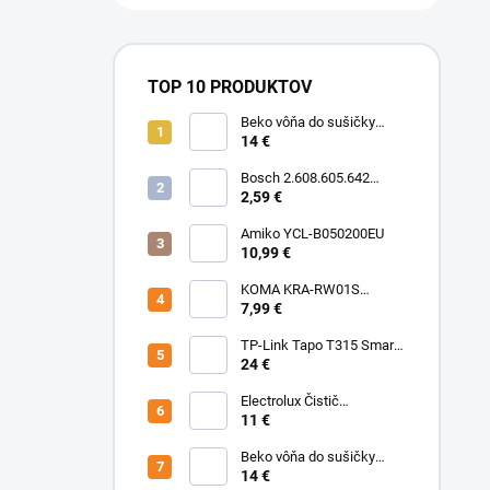
TOP 10 PRODUKTOV
Beko vôňa do sušičky
Floral BFFL16 Chémia
14 €
Bosch 2.608.605.642
Brúsny list C430, 5-kusové
2,59 €
balenie 125 mm, 80
Amiko YCL-B050200EU
10,99 €
KOMA KRA-RW01S
(Rowenta Ru,Rb) Sáčky
7,99 €
TP-Link Tapo T315 Smart
teplotný a vlhkostný
24 €
senzor
Electrolux Čistič
nerezových povrchov
11 €
500ml M3SCS301 Chémia
Beko vôňa do sušičky
Fresh BFFR16 Chémia
14 €