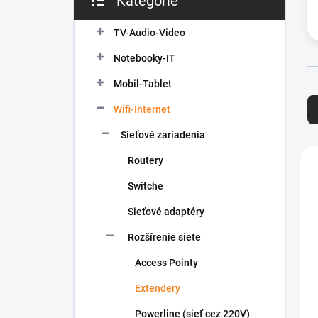
Kategórie
Preskočiť
e
kategórie
l
TV-Audio-Video
Notebooky-IT
Mobil-Tablet
R
a
Wifi-Internet
d
e
Sieťové zariadenia
n
V
Routery
i
ý
e
p
Switche
p
i
r
Sieťové adaptéry
s
o
p
Rozšírenie siete
d
r
u
o
Access Pointy
k
d
t
Extendery
u
o
k
Powerline (sieť cez 220V)