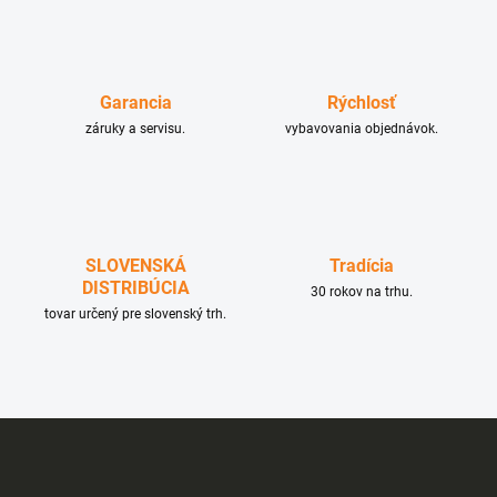
á
d
a
c
Garancia
Rýchlosť
i
e
záruky a servisu.
vybavovania objednávok.
p
r
v
k
y
v
SLOVENSKÁ
Tradícia
ý
DISTRIBÚCIA
p
30 rokov na trhu.
i
tovar určený pre slovenský trh.
s
u
Z
á
p