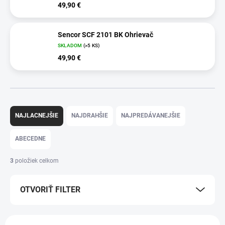
49,90 €
Sencor SCF 2101 BK Ohrievač
SKLADOM
(>5 KS)
49,90 €
R
a
NAJLACNEJŠIE
NAJDRAHŠIE
NAJPREDÁVANEJŠIE
d
e
ABECEDNE
n
i
3
položiek celkom
e
p
OTVORIŤ FILTER
r
o
d
V
u