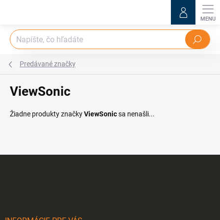
Prejsť
na
obsah
Hľadať
Predávané značky
ViewSonic
Žiadne produkty značky
ViewSonic
sa nenašli...
Z
á
p
ä
t
i