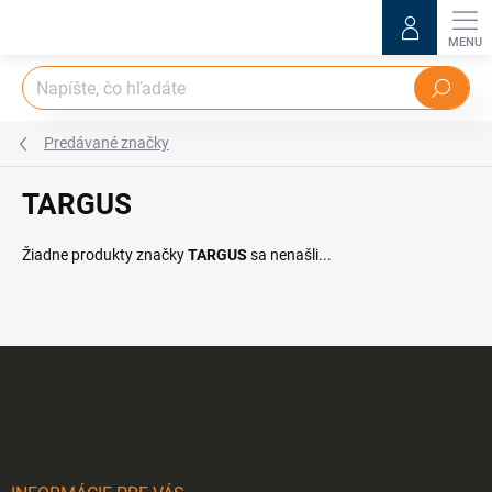
Prejsť
na
obsah
Hľadať
Predávané značky
TARGUS
Žiadne produkty značky
TARGUS
sa nenašli...
Z
á
p
ä
t
i