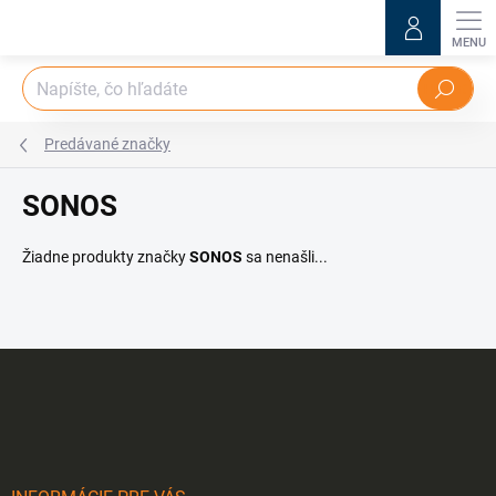
Prejsť
na
obsah
Hľadať
Predávané značky
SONOS
Žiadne produkty značky
SONOS
sa nenašli...
Z
á
p
ä
t
i