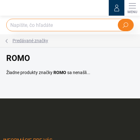
Prejsť
na
obsah
Hľadať
Predávané značky
ROMO
Žiadne produkty značky
ROMO
sa nenašli...
Z
á
p
ä
t
i