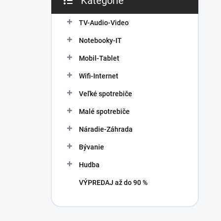
Kategórie
Preskočiť
e
kategórie
l
TV-Audio-Video
Notebooky-IT
Mobil-Tablet
Wifi-Internet
Veľké spotrebiče
Malé spotrebiče
Náradie-Záhrada
Bývanie
Hudba
VÝPREDAJ až do 90 %