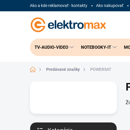
Prejsť
Ako a kde reklamovať - kontakty
Ako nakupovať
na
obsah
TV-AUDIO-VIDEO
NOTEBOOKY-IT
MO
Domov
Predávané značky
POWERSAT
B
o
č
Ž
n
ý
p
a
n