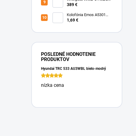
Mikrovlnka vstavaná
389 €
Kolofónia Emos A5301
16g
1,69 €
POSLEDNÉ HODNOTENIE
PRODUKTOV
Hyundai TRC 533 AU3WBL bielo-modrý
nízka cena