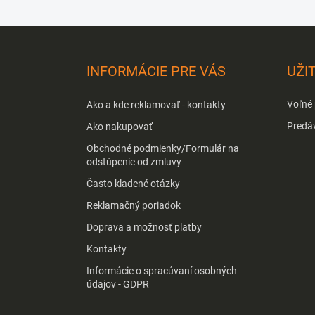
Z
á
p
INFORMÁCIE PRE VÁS
UŽI
ä
t
Voľné
Ako a kde reklamovať - kontakty
i
e
Predá
Ako nakupovať
Obchodné podmienky/Formulár na
odstúpenie od zmluvy
Často kladené otázky
Reklamačný poriadok
Doprava a možnosť platby
Kontakty
Informácie o spracúvaní osobných
údajov - GDPR