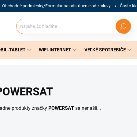
Obchodné podmienky/Formulár na odstúpenie od zmluvy
Často kl
Hľadať
BIL-TABLET
WIFI-INTERNET
VEĽKÉ SPOTREBIČE
POWERSAT
iadne produkty značky
POWERSAT
sa nenašli...