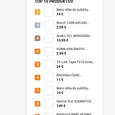
TOP 10 PRODUKTOV
Beko vôňa do sušičky
Floral BFFL16 Chémia
14 €
Bosch 2.608.605.642
Brúsny list C430, 5-kusové
2,59 €
balenie 125 mm, 80
Amiko YCL-B050200EU
10,99 €
KOMA KRA-RW01S
(Rowenta Ru,Rb) Sáčky
7,99 €
TP-Link Tapo T315 Smart
teplotný a vlhkostný
24 €
senzor
Electrolux Čistič
nerezových povrchov
11 €
500ml M3SCS301 Chémia
Beko vôňa do sušičky
Fresh BFFR16 Chémia
14 €
Sencor SLE 32S840TCSB
TV
149 €
Whirlpool WMD 54 MBG