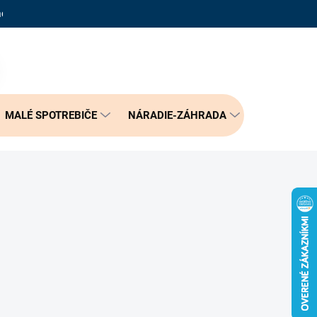
adené otázky
Reklamačný poriadok
Doprava a možnosť platby
PRÁZDNY KOŠÍK
NÁKUPNÝ
KOŠÍK
MALÉ SPOTREBIČE
NÁRADIE-ZÁHRADA
BÝVANIE