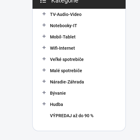
Kategórie
Preskočiť
e
kategórie
l
TV-Audio-Video
Notebooky-IT
Mobil-Tablet
Wifi-Internet
Veľké spotrebiče
Malé spotrebiče
Náradie-Záhrada
Bývanie
Hudba
VÝPREDAJ až do 90 %