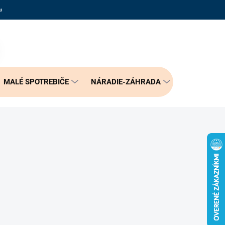
adené otázky
Reklamačný poriadok
Doprava a možnosť platby
PRÁZDNY KOŠÍK
NÁKUPNÝ
KOŠÍK
MALÉ SPOTREBIČE
NÁRADIE-ZÁHRADA
BÝVANIE