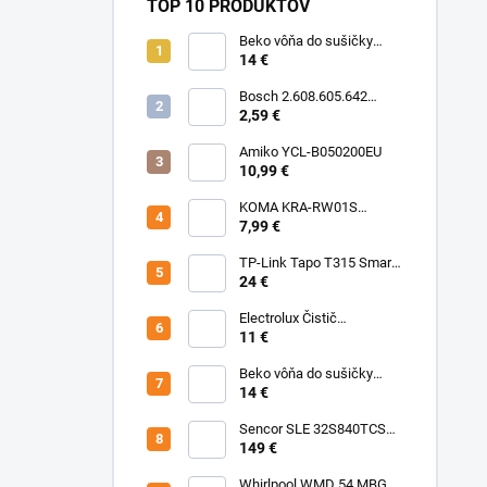
TOP 10 PRODUKTOV
Beko vôňa do sušičky
Floral BFFL16 Chémia
14 €
Bosch 2.608.605.642
Brúsny list C430, 5-kusové
2,59 €
balenie 125 mm, 80
Amiko YCL-B050200EU
10,99 €
KOMA KRA-RW01S
(Rowenta Ru,Rb) Sáčky
7,99 €
TP-Link Tapo T315 Smart
teplotný a vlhkostný
24 €
senzor
Electrolux Čistič
nerezových povrchov
11 €
500ml M3SCS301 Chémia
Beko vôňa do sušičky
Fresh BFFR16 Chémia
14 €
Sencor SLE 32S840TCSB
TV
149 €
Whirlpool WMD 54 MBG