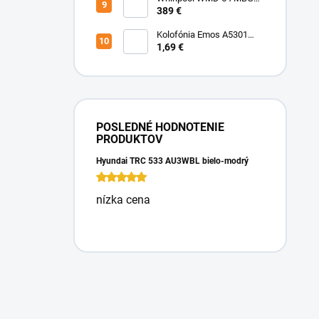
Mikrovlnka vstavaná
389 €
Kolofónia Emos A5301
16g
1,69 €
POSLEDNÉ HODNOTENIE
PRODUKTOV
Hyundai TRC 533 AU3WBL bielo-modrý
nízka cena