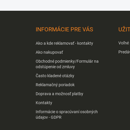
Z
á
p
INFORMÁCIE PRE VÁS
UŽI
ä
t
Voľné
Ako a kde reklamovať - kontakty
i
e
Predá
Ako nakupovať
Obchodné podmienky/Formulár na
odstúpenie od zmluvy
Často kladené otázky
Reklamačný poriadok
Doprava a možnosť platby
Kontakty
Informácie o spracúvaní osobných
údajov - GDPR