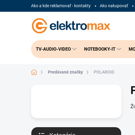
Prejsť
Ako a kde reklamovať - kontakty
Ako nakupovať
na
obsah
TV-AUDIO-VIDEO
NOTEBOOKY-IT
MO
Domov
Predávané značky
POLAROID
B
o
č
Ž
n
ý
p
a
n