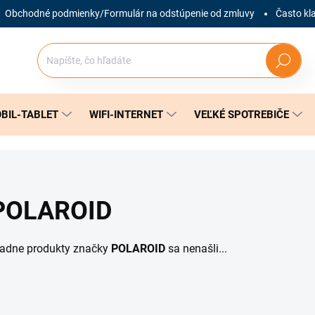
Obchodné podmienky/Formulár na odstúpenie od zmluvy
Často kl
Hľadať
BIL-TABLET
WIFI-INTERNET
VEĽKÉ SPOTREBIČE
POLAROID
iadne produkty značky
POLAROID
sa nenašli...