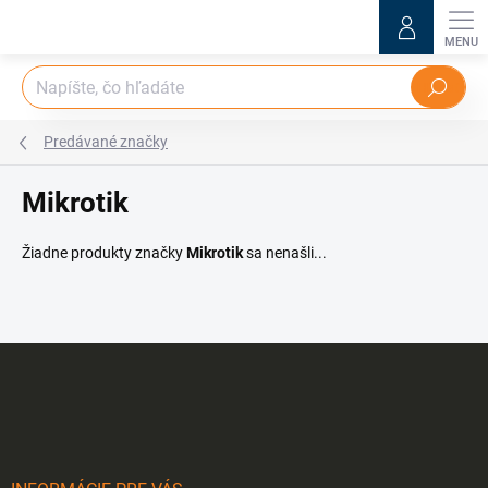
Prejsť
na
obsah
Hľadať
Predávané značky
Mikrotik
Žiadne produkty značky
Mikrotik
sa nenašli...
Z
á
p
ä
t
i