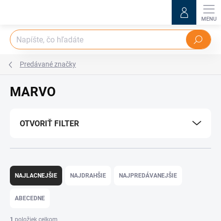
Prejsť
na
obsah
Hľadať
Predávané značky
MARVO
OTVORIŤ FILTER
R
a
NAJLACNEJŠIE
NAJDRAHŠIE
NAJPREDÁVANEJŠIE
d
e
ABECEDNE
n
i
1
položiek celkom