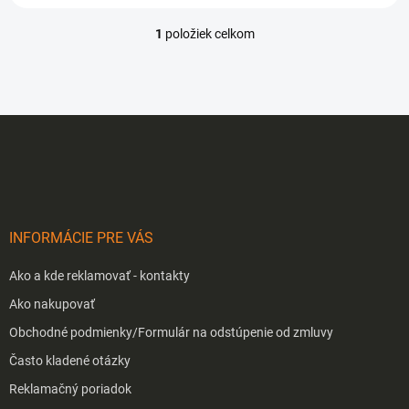
1
položiek celkom
O
v
l
á
d
Z
a
á
c
p
i
e
ä
p
t
r
i
v
INFORMÁCIE PRE VÁS
e
k
y
Ako a kde reklamovať - kontakty
v
ý
Ako nakupovať
p
Obchodné podmienky/Formulár na odstúpenie od zmluvy
i
s
Často kladené otázky
u
Reklamačný poriadok