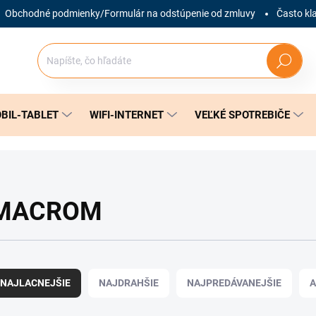
Obchodné podmienky/Formulár na odstúpenie od zmluvy
Často kl
Hľadať
BIL-TABLET
WIFI-INTERNET
VEĽKÉ SPOTREBIČE
MACROM
NAJLACNEJŠIE
NAJDRAHŠIE
NAJPREDÁVANEJŠIE
A