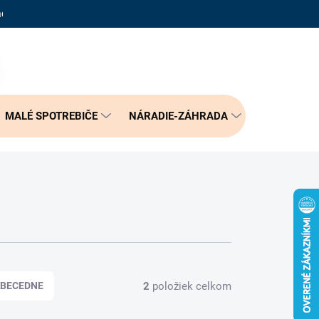
adené otázky
Reklamačný poriadok
Doprava a možnosť platby
PRÁZDNY KOŠÍK
NÁKUPNÝ
KOŠÍK
MALÉ SPOTREBIČE
NÁRADIE-ZÁHRADA
BÝVANIE
2
položiek celkom
BECEDNE