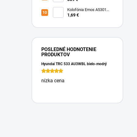
Kolofónia Emos A5301
16g
1,69 €
POSLEDNÉ HODNOTENIE
PRODUKTOV
Hyundai TRC 533 AU3WBL bielo-modrý
nízka cena