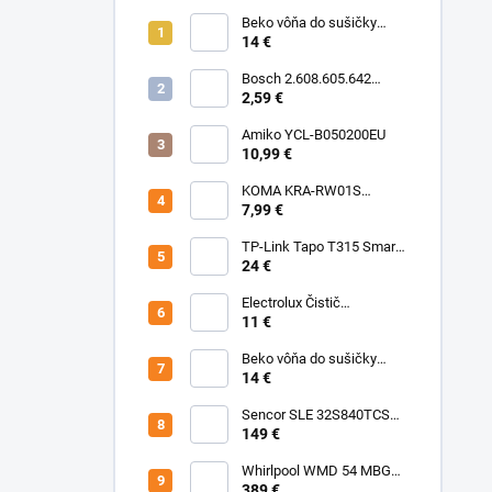
Beko vôňa do sušičky
Floral BFFL16 Chémia
14 €
Bosch 2.608.605.642
Brúsny list C430, 5-kusové
2,59 €
balenie 125 mm, 80
Amiko YCL-B050200EU
10,99 €
KOMA KRA-RW01S
(Rowenta Ru,Rb) Sáčky
7,99 €
TP-Link Tapo T315 Smart
teplotný a vlhkostný
24 €
senzor
Electrolux Čistič
nerezových povrchov
11 €
500ml M3SCS301 Chémia
Beko vôňa do sušičky
Fresh BFFR16 Chémia
14 €
Sencor SLE 32S840TCSB
TV
149 €
Whirlpool WMD 54 MBG
Mikrovlnka vstavaná
389 €