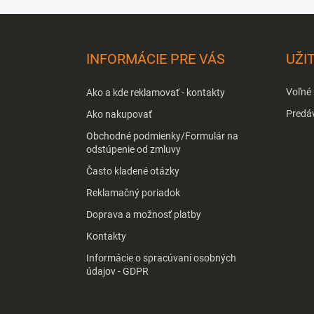
Z
á
p
INFORMÁCIE PRE VÁS
UŽI
ä
t
Voľné
Ako a kde reklamovať - kontakty
i
e
Predá
Ako nakupovať
Obchodné podmienky/Formulár na
odstúpenie od zmluvy
Často kladené otázky
Reklamačný poriadok
Doprava a možnosť platby
Kontakty
Informácie o spracúvaní osobných
údajov - GDPR