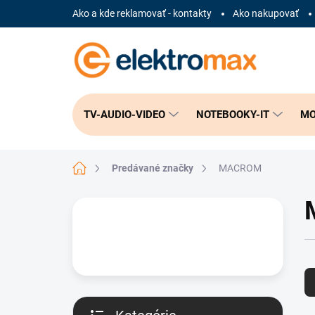
Prejsť
Ako a kde reklamovať - kontakty
Ako nakupovať
na
obsah
TV-AUDIO-VIDEO
NOTEBOOKY-IT
MO
Domov
Predávané značky
MACROM
B
o
č
n
R
ý
a
p
d
a
e
n