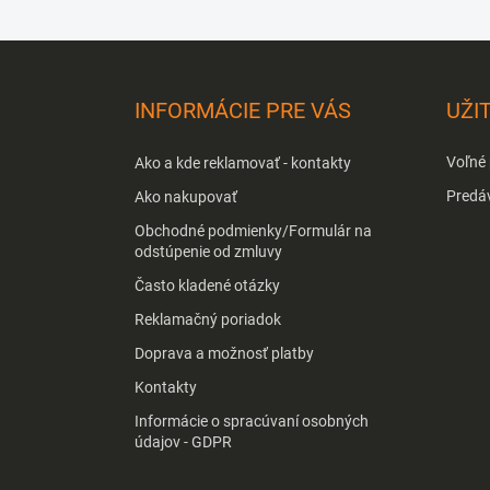
Z
á
p
INFORMÁCIE PRE VÁS
UŽI
ä
t
Voľné
Ako a kde reklamovať - kontakty
i
e
Predá
Ako nakupovať
Obchodné podmienky/Formulár na
odstúpenie od zmluvy
Často kladené otázky
Reklamačný poriadok
Doprava a možnosť platby
Kontakty
Informácie o spracúvaní osobných
údajov - GDPR