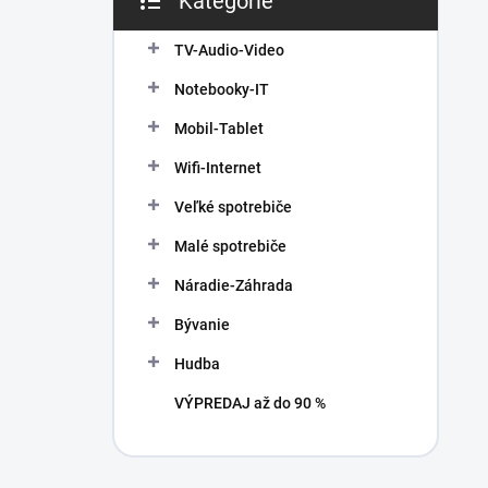
Kategórie
Preskočiť
e
kategórie
l
TV-Audio-Video
Notebooky-IT
Mobil-Tablet
Wifi-Internet
Veľké spotrebiče
Malé spotrebiče
Náradie-Záhrada
Bývanie
Hudba
VÝPREDAJ až do 90 %