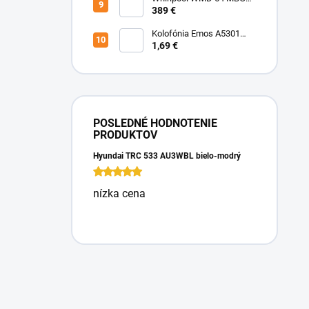
Mikrovlnka vstavaná
389 €
Kolofónia Emos A5301
16g
1,69 €
POSLEDNÉ HODNOTENIE
PRODUKTOV
Hyundai TRC 533 AU3WBL bielo-modrý
nízka cena