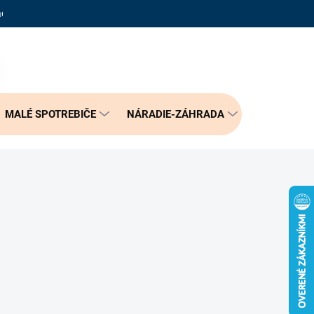
adené otázky
Reklamačný poriadok
Doprava a možnosť platby
PRÁZDNY KOŠÍK
NÁKUPNÝ
KOŠÍK
MALÉ SPOTREBIČE
NÁRADIE-ZÁHRADA
BÝVANIE