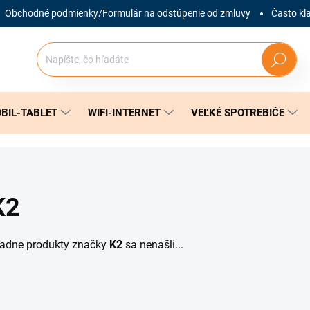
Obchodné podmienky/Formulár na odstúpenie od zmluvy
Často kl
Hľadať
BIL-TABLET
WIFI-INTERNET
VEĽKÉ SPOTREBIČE
K2
iadne produkty značky
K2
sa nenašli...