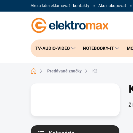
Prejsť
Ako a kde reklamovať - kontakty
Ako nakupovať
na
obsah
TV-AUDIO-VIDEO
NOTEBOOKY-IT
MO
Domov
Predávané značky
K2
B
o
č
Ž
n
ý
p
a
n