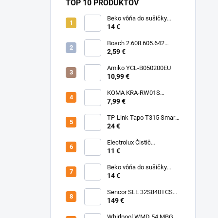
TOP 10 PRODUKTOV
Beko vôňa do sušičky
Floral BFFL16 Chémia
14 €
Bosch 2.608.605.642
Brúsny list C430, 5-kusové
2,59 €
balenie 125 mm, 80
Amiko YCL-B050200EU
10,99 €
KOMA KRA-RW01S
(Rowenta Ru,Rb) Sáčky
7,99 €
TP-Link Tapo T315 Smart
teplotný a vlhkostný
24 €
senzor
Electrolux Čistič
nerezových povrchov
11 €
500ml M3SCS301 Chémia
Beko vôňa do sušičky
Fresh BFFR16 Chémia
14 €
Sencor SLE 32S840TCSB
TV
149 €
Whirlpool WMD 54 MBG