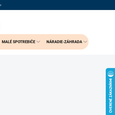
adené otázky
Reklamačný poriadok
Doprava a možnosť platby
PRÁZDNY KOŠÍK
NÁKUPNÝ
KOŠÍK
MALÉ SPOTREBIČE
NÁRADIE-ZÁHRADA
BÝVANIE