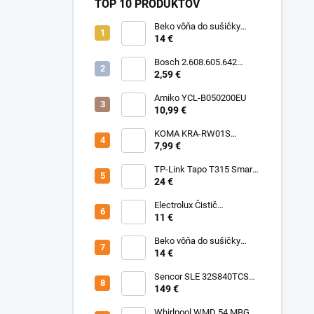
TOP 10 PRODUKTOV
Beko vôňa do sušičky
Floral BFFL16 Chémia
14 €
Bosch 2.608.605.642
Brúsny list C430, 5-kusové
2,59 €
balenie 125 mm, 80
Amiko YCL-B050200EU
10,99 €
KOMA KRA-RW01S
(Rowenta Ru,Rb) Sáčky
7,99 €
TP-Link Tapo T315 Smart
teplotný a vlhkostný
24 €
senzor
Electrolux Čistič
nerezových povrchov
11 €
500ml M3SCS301 Chémia
Beko vôňa do sušičky
Fresh BFFR16 Chémia
14 €
Sencor SLE 32S840TCSB
TV
149 €
Whirlpool WMD 54 MBG