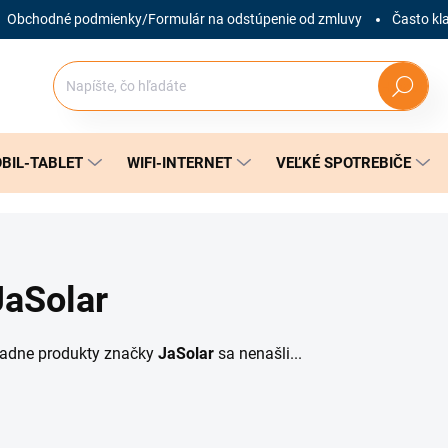
Obchodné podmienky/Formulár na odstúpenie od zmluvy
Často kl
Hľadať
BIL-TABLET
WIFI-INTERNET
VEĽKÉ SPOTREBIČE
JaSolar
iadne produkty značky
JaSolar
sa nenašli...