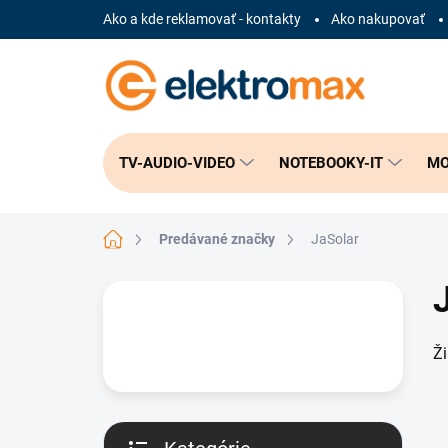
Prejsť
Ako a kde reklamovať - kontakty
Ako nakupovať
na
obsah
TV-AUDIO-VIDEO
NOTEBOOKY-IT
MO
Domov
Predávané značky
JaSolar
B
o
č
Ž
n
ý
p
a
n