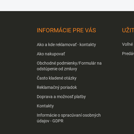
Z
á
p
INFORMÁCIE PRE VÁS
UŽI
ä
t
Voľné
Ako a kde reklamovať - kontakty
i
e
Predá
Ako nakupovať
Obchodné podmienky/Formulár na
odstúpenie od zmluvy
Často kladené otázky
Reklamačný poriadok
Doprava a možnosť platby
Kontakty
Informácie o spracúvaní osobných
údajov - GDPR