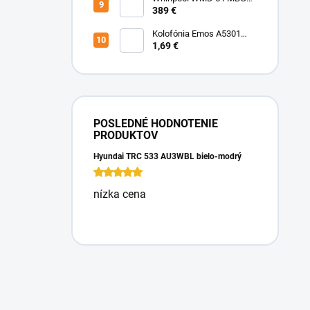
Mikrovlnka vstavaná
389 €
Kolofónia Emos A5301
16g
1,69 €
POSLEDNÉ HODNOTENIE
PRODUKTOV
Hyundai TRC 533 AU3WBL bielo-modrý
nízka cena