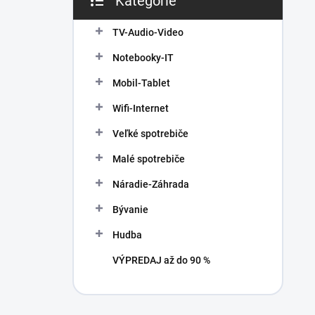
Kategórie
Preskočiť
e
kategórie
l
TV-Audio-Video
Notebooky-IT
Mobil-Tablet
Wifi-Internet
Veľké spotrebiče
Malé spotrebiče
Náradie-Záhrada
Bývanie
Hudba
VÝPREDAJ až do 90 %