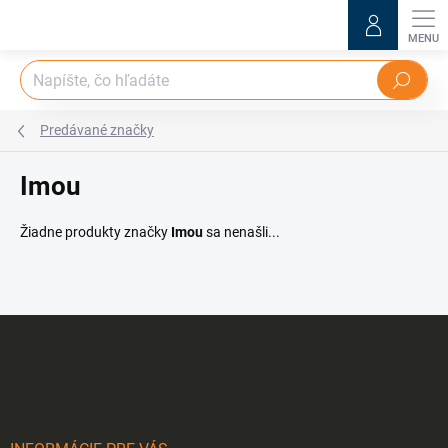
Prejsť
na
obsah
Hľadať
Predávané značky
Imou
Žiadne produkty značky
Imou
sa nenašli...
Z
á
p
ä
t
i