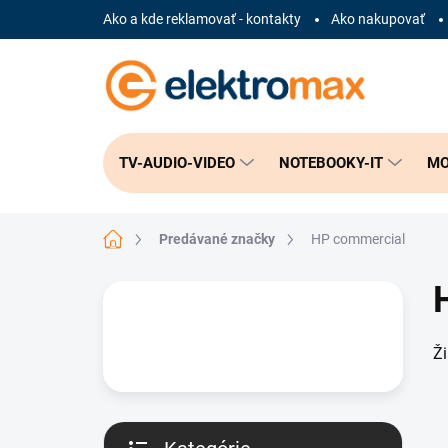
Prejsť
Ako a kde reklamovať - kontakty
Ako nakupovať
na
obsah
TV-AUDIO-VIDEO
NOTEBOOKY-IT
MO
Domov
Predávané značky
HP commercial
B
o
č
Ž
n
ý
p
a
n