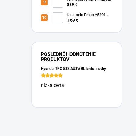
Mikrovlnka vstavaná
389 €
Kolofónia Emos A5301
16g
1,69 €
POSLEDNÉ HODNOTENIE
PRODUKTOV
Hyundai TRC 533 AU3WBL bielo-modrý
nízka cena