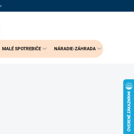
adené otázky
Reklamačný poriadok
Doprava a možnosť platby
PRÁZDNY KOŠÍK
NÁKUPNÝ
KOŠÍK
MALÉ SPOTREBIČE
NÁRADIE-ZÁHRADA
BÝVANIE