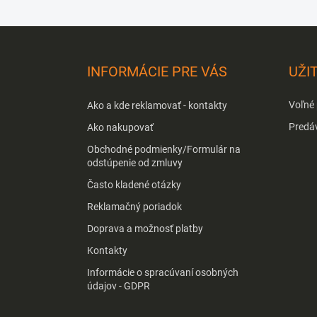
Z
á
p
INFORMÁCIE PRE VÁS
UŽI
ä
t
Voľné
Ako a kde reklamovať - kontakty
i
e
Predá
Ako nakupovať
Obchodné podmienky/Formulár na
odstúpenie od zmluvy
Často kladené otázky
Reklamačný poriadok
Doprava a možnosť platby
Kontakty
Informácie o spracúvaní osobných
údajov - GDPR