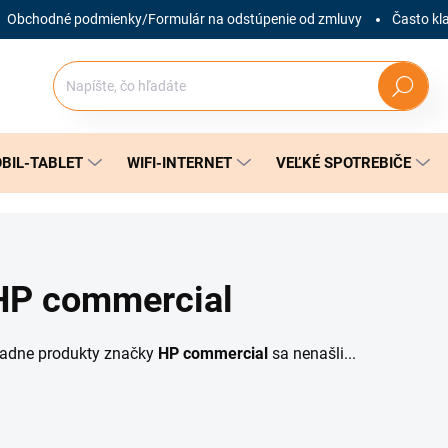
Obchodné podmienky/Formulár na odstúpenie od zmluvy
Často kl
Hľadať
BIL-TABLET
WIFI-INTERNET
VEĽKÉ SPOTREBIČE
HP commercial
iadne produkty značky
HP commercial
sa nenašli...