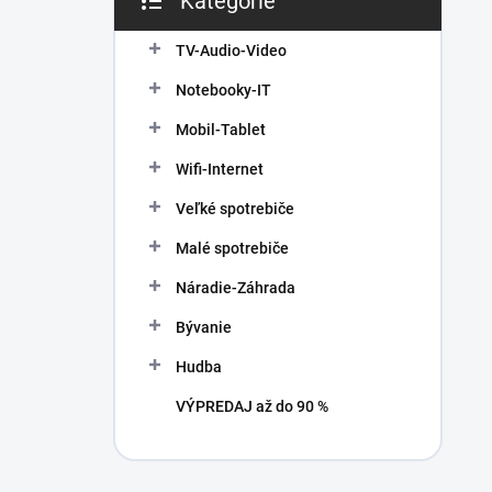
Kategórie
Preskočiť
e
kategórie
l
TV-Audio-Video
Notebooky-IT
Mobil-Tablet
Wifi-Internet
Veľké spotrebiče
Malé spotrebiče
Náradie-Záhrada
Bývanie
Hudba
VÝPREDAJ až do 90 %