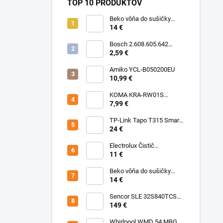
TOP 10 PRODUKTOV
Beko vôňa do sušičky
Floral BFFL16 Chémia
14 €
Bosch 2.608.605.642
Brúsny list C430, 5-kusové
2,59 €
balenie 125 mm, 80
Amiko YCL-B050200EU
10,99 €
KOMA KRA-RW01S
(Rowenta Ru,Rb) Sáčky
7,99 €
TP-Link Tapo T315 Smart
teplotný a vlhkostný
24 €
senzor
Electrolux Čistič
nerezových povrchov
11 €
500ml M3SCS301 Chémia
Beko vôňa do sušičky
Fresh BFFR16 Chémia
14 €
Sencor SLE 32S840TCSB
TV
149 €
Whirlpool WMD 54 MBG