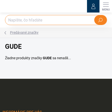
Prejsť
na
obsah
Hľadať
Predávané značky
GUDE
Žiadne produkty značky
GUDE
sa nenašli...
Z
á
p
ä
t
i