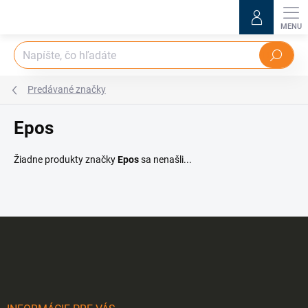
Prejsť
na
obsah
Hľadať
Predávané značky
Epos
Žiadne produkty značky
Epos
sa nenašli...
Z
á
p
ä
t
i